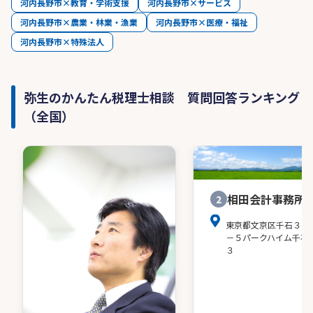
河内長野市×教育・学術支援
河内長野市×サービス
河内長野市×農業・林業・漁業
河内長野市×医療・福祉
河内長野市×特殊法人
弥生のかんたん税理士相談 質問回答ランキング
（全国）
相田会計事務所
2
東京都文京区千石３－
－５パークハイム千石
３