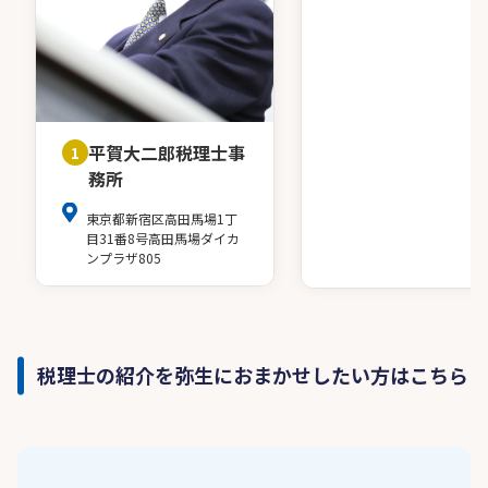
平賀大二郎税理士事
1
務所
東京都新宿区高田馬場1丁
目31番8号高田馬場ダイカ
ンプラザ805
税理士の紹介を弥生におまかせしたい方はこちら