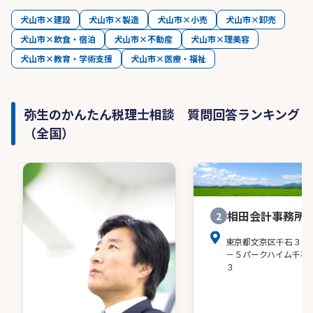
犬山市×建設
犬山市×製造
犬山市×小売
犬山市×卸売
犬山市×飲食・宿泊
犬山市×不動産
犬山市×理美容
犬山市×教育・学術支援
犬山市×医療・福祉
弥生のかんたん税理士相談 質問回答ランキング
（全国）
相田会計事務所
2
東京都文京区千石３－
－５パークハイム千石
３