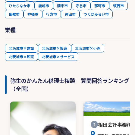
ひたちなか市
鹿嶋市
潮来市
守谷市
那珂市
筑西市
稲敷市
神栖市
行方市
鉾田市
つくばみらい市
業種
北茨城市×建設
北茨城市×製造
北茨城市×小売
北茨城市×卸売
北茨城市×サービス
弥生のかんたん税理士相談 質問回答ランキング
（全国）
相田会計事務所
2