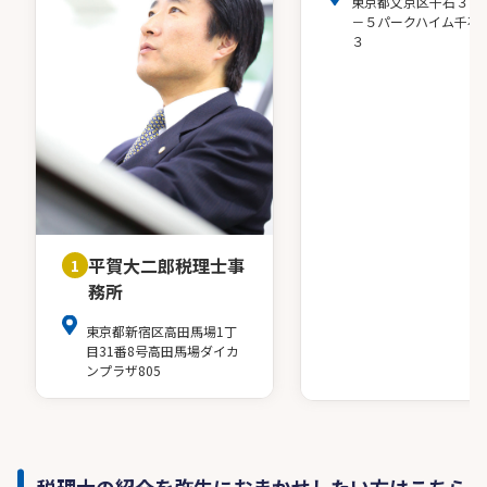
東京都文京区千石３－
－５パークハイム千石
３
平賀大二郎税理士事
1
務所
東京都新宿区高田馬場1丁
目31番8号高田馬場ダイカ
ンプラザ805