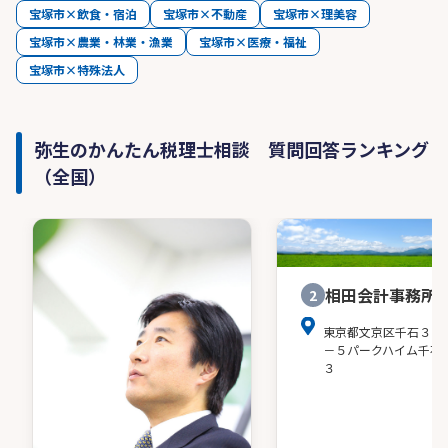
宝塚市×飲食・宿泊
宝塚市×不動産
宝塚市×理美容
宝塚市×農業・林業・漁業
宝塚市×医療・福祉
宝塚市×特殊法人
弥生のかんたん税理士相談 質問回答ランキング
（全国）
相田会計事務所
2
東京都文京区千石３－
－５パークハイム千石
３