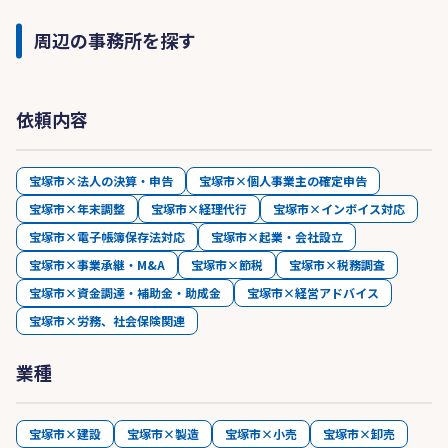
周辺の事務所を探す
依頼内容
宝塚市×法人の決算・申告
宝塚市×個人事業主の確定申告
宝塚市×年末調整
宝塚市×経理代行
宝塚市×インボイス対応
宝塚市×電子帳簿保存法対応
宝塚市×起業・会社設立
宝塚市×事業承継・M&A
宝塚市×節税
宝塚市×税務調査
宝塚市×資金調達・補助金・助成金
宝塚市×経営アドバイス
宝塚市×労務、社会保険関連
業種
宝塚市×建設
宝塚市×製造
宝塚市×小売
宝塚市×卸売