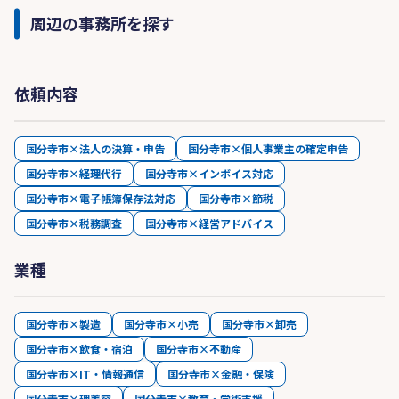
周辺の事務所を探す
依頼内容
国分寺市×法人の決算・申告
国分寺市×個人事業主の確定申告
国分寺市×経理代行
国分寺市×インボイス対応
国分寺市×電子帳簿保存法対応
国分寺市×節税
国分寺市×税務調査
国分寺市×経営アドバイス
業種
国分寺市×製造
国分寺市×小売
国分寺市×卸売
国分寺市×飲食・宿泊
国分寺市×不動産
国分寺市×IT・情報通信
国分寺市×金融・保険
国分寺市×理美容
国分寺市×教育・学術支援