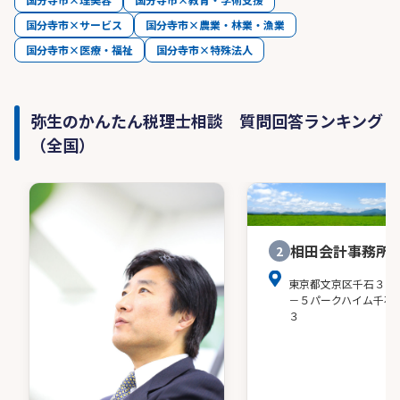
国分寺市×サービス
国分寺市×農業・林業・漁業
国分寺市×医療・福祉
国分寺市×特殊法人
弥生のかんたん税理士相談 質問回答ランキング
（全国）
相田会計事務所
2
東京都文京区千石３－
－５パークハイム千石
３