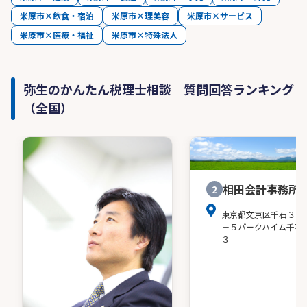
米原市×飲食・宿泊
米原市×理美容
米原市×サービス
米原市×医療・福祉
米原市×特殊法人
弥生のかんたん税理士相談 質問回答ランキング
（全国）
相田会計事務所
2
東京都文京区千石３－
－５パークハイム千石
３