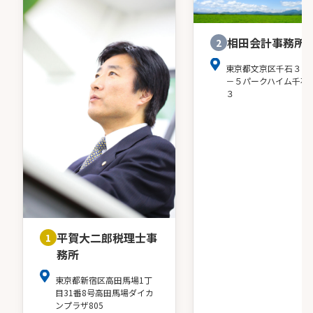
相田会計事務所
2
東京都文京区千石３－
－５パークハイム千石
３
平賀大二郎税理士事
1
務所
東京都新宿区高田馬場1丁
目31番8号高田馬場ダイカ
ンプラザ805