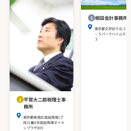
相田会計事務所
2
東京都文京区千石３－
－５パークハイム千石
３
平賀大二郎税理士事
1
務所
東京都新宿区高田馬場1丁
目31番8号高田馬場ダイカ
ンプラザ805