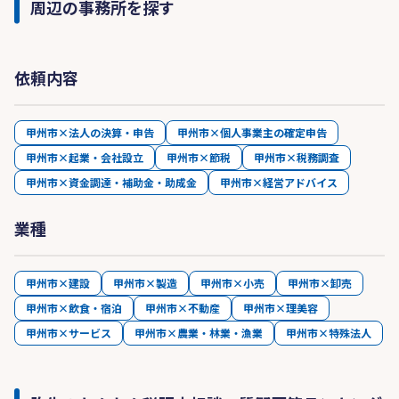
周辺の事務所を探す
依頼内容
甲州市×法人の決算・申告
甲州市×個人事業主の確定申告
甲州市×起業・会社設立
甲州市×節税
甲州市×税務調査
甲州市×資金調達・補助金・助成金
甲州市×経営アドバイス
業種
甲州市×建設
甲州市×製造
甲州市×小売
甲州市×卸売
甲州市×飲食・宿泊
甲州市×不動産
甲州市×理美容
甲州市×サービス
甲州市×農業・林業・漁業
甲州市×特殊法人