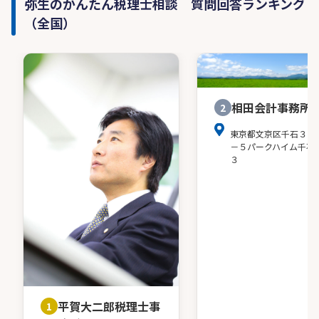
弥生のかんたん税理士相談 質問回答ランキング
（全国）
相田会計事務所
2
東京都文京区千石３－
－５パークハイム千石
３
平賀大二郎税理士事
1