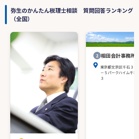
弥生のかんたん税理士相談 質問回答ランキング
（全国）
相田会計事務所
2
東京都文京区千石３－
－５パークハイム千石
３