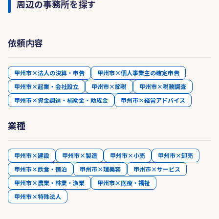
周辺の事務所を探す
依頼内容
甲州市×法人の決算・申告
甲州市×個人事業主の確定申告
甲州市×起業・会社設立
甲州市×節税
甲州市×税務調査
甲州市×資金調達・補助金・助成金
甲州市×経営アドバイス
業種
甲州市×建設
甲州市×製造
甲州市×小売
甲州市×卸売
甲州市×飲食・宿泊
甲州市×理美容
甲州市×サービス
甲州市×農業・林業・漁業
甲州市×医療・福祉
甲州市×特殊法人