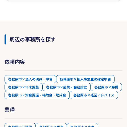
周辺の事務所を探す
依頼内容
各務原市×法人の決算・申告
各務原市×個人事業主の確定申告
各務原市×年末調整
各務原市×起業・会社設立
各務原市×節税
各務原市×資金調達・補助金・助成金
各務原市×経営アドバイス
業種
各務原市×建設
各務原市×製造
各務原市×小売