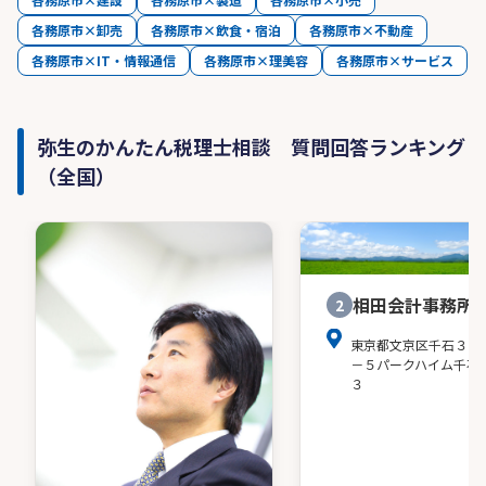
各務原市×卸売
各務原市×飲食・宿泊
各務原市×不動産
各務原市×IT・情報通信
各務原市×理美容
各務原市×サービス
弥生のかんたん税理士相談 質問回答ランキング
（全国）
相田会計事務所
2
東京都文京区千石３－
－５パークハイム千石
３