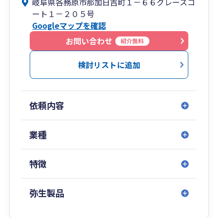
岐阜県各務原市那加日吉町１－６６グレースコ
また、所長が中小企業診断士でもあるので、経営
ート１－２０５号
戦略・人事施策・マーケティングなど多岐に渡り
Googleマップを確認
経営に対する助言しております。
詳しくは、ホームページをご覧ください。
お問い合わせ
紹介無料
検討リストに追加
依頼内容
業種
特徴
弥生製品