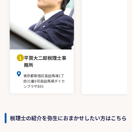
平賀大二郎税理士事
1
務所
東京都新宿区高田馬場1丁
目31番8号高田馬場ダイカ
ンプラザ805
税理士の紹介を弥生におまかせしたい方はこちら