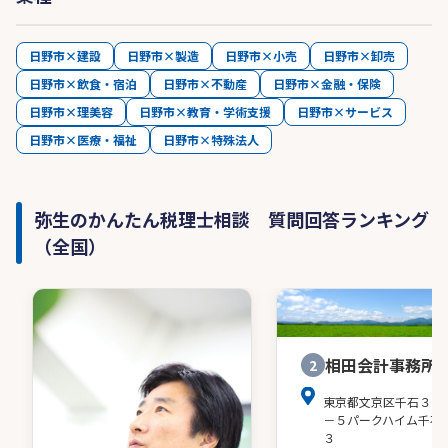
日野市×建設
日野市×製造
日野市×小売
日野市×卸売
日野市×飲食・宿泊
日野市×不動産
日野市×金融・保険
日野市×理美容
日野市×教育・学術支援
日野市×サービス
日野市×医療・福祉
日野市×特殊法人
弥生のかんたん税理士相談 質問回答ランキング
（全国）
相田会計事務所
2
東京都文京区千石３－
－５パークハイム千石
３