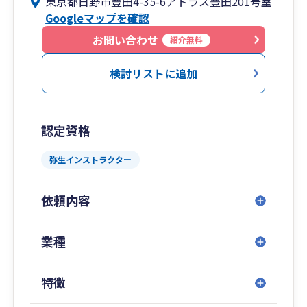
東京都日野市豊田4-35-6アトラス豊田201号室
にも挑戦。
Googleマップを確認
月1回のチーム会議、幹部による経営会議で仕事
を属人化せずスピーディーに課題の解決にあたる
お問い合わせ
紹介無料
ことを大事にしています。自然に報連相が行われ
る風通しのよい事務所ですからチーム力で皆様の
検討リストに追加
お力になれたらと思っております。
認定資格
弥生インストラクター
依頼内容
業種
特徴