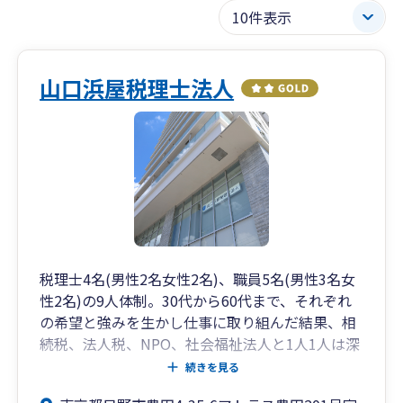
山口浜屋税理士法人
税理士4名(男性2名女性2名)、職員5名(男性3名女
性2名)の9人体制。30代から60代まで、それぞれ
の希望と強みを生かし仕事に取り組んだ結果、相
続税、法人税、NPO、社会福祉法人と1人1人は深
く、事務所は幅広く業務を行うことができていま
続きを見る
す。経営革新等支援機関の認定も受け新しい業務