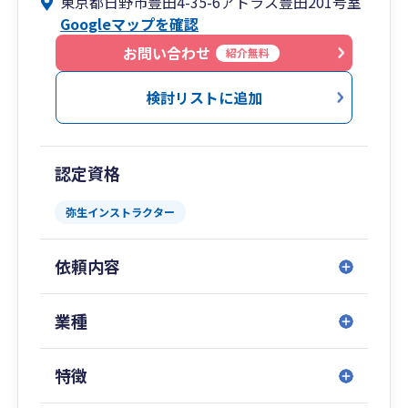
東京都日野市豊田4-35-6アトラス豊田201号室
にも挑戦。
Googleマップを確認
月1回のチーム会議、幹部による経営会議で仕事
を属人化せずスピーディーに課題の解決にあたる
お問い合わせ
紹介無料
ことを大事にしています。自然に報連相が行われ
る風通しのよい事務所ですからチーム力で皆様の
検討リストに追加
お力になれたらと思っております。
認定資格
弥生インストラクター
依頼内容
業種
特徴