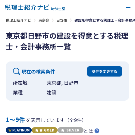
メ
税理士紹介ナビ
東京都
日野市
建設を得意とする税理士・会計事務
東京都日野市の建設を得意とする税理
士・会計事務所一覧
現在の検索条件
条件を変更する
所在地
東京都, 日野市
業種
建設
1〜9件
を表示しています（全9件）
とは