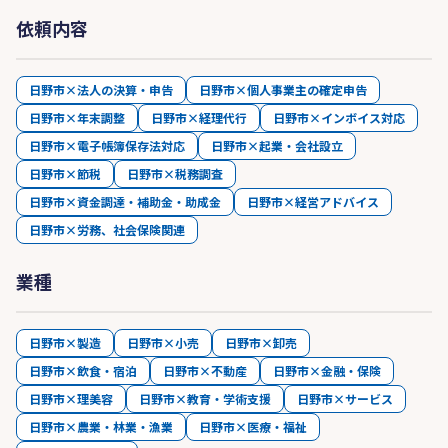
依頼内容
日野市×法人の決算・申告
日野市×個人事業主の確定申告
日野市×年末調整
日野市×経理代行
日野市×インボイス対応
日野市×電子帳簿保存法対応
日野市×起業・会社設立
日野市×節税
日野市×税務調査
日野市×資金調達・補助金・助成金
日野市×経営アドバイス
日野市×労務、社会保険関連
業種
日野市×製造
日野市×小売
日野市×卸売
日野市×飲食・宿泊
日野市×不動産
日野市×金融・保険
日野市×理美容
日野市×教育・学術支援
日野市×サービス
日野市×農業・林業・漁業
日野市×医療・福祉