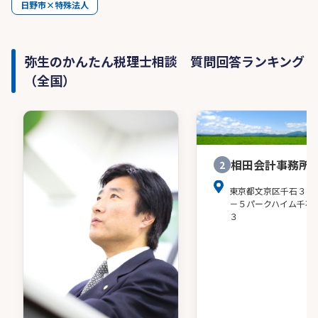
日野市×特殊法人
弥生のかんたん税理士相談 質問回答ランキング
（全国）
相田会計事務所
2
東京都文京区千石３－
－５パークハイム千石
３