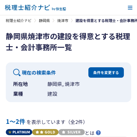
メ
税理士紹介ナビ
静岡県
焼津市
建設を得意とする税理士・会計事務
静岡県焼津市の建設を得意とする税理
士・会計事務所一覧
現在の検索条件
条件を変更する
所在地
静岡県, 焼津市
業種
建設
1〜2件
を表示しています（全2件）
とは