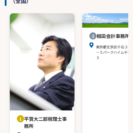
（全国）
相田会計事務所
2
東京都文京区千石３－
－５パークハイム千石
３
平賀大二郎税理士事
1
務所