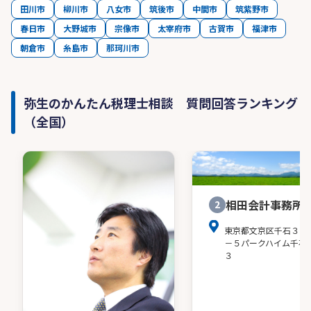
田川市
柳川市
八女市
筑後市
中間市
筑紫野市
春日市
大野城市
宗像市
太宰府市
古賀市
福津市
朝倉市
糸島市
那珂川市
弥生のかんたん税理士相談 質問回答ランキング
（全国）
相田会計事務所
2
東京都文京区千石３－
－５パークハイム千石
３