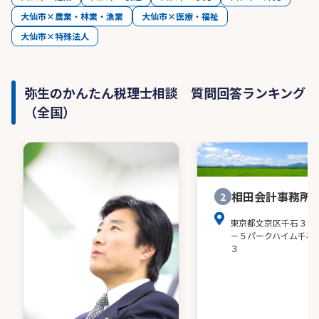
大仙市×農業・林業・漁業
大仙市×医療・福祉
大仙市×特殊法人
弥生のかんたん税理士相談 質問回答ランキング
（全国）
相田会計事務所
2
東京都文京区千石３－
－５パークハイム千石
３