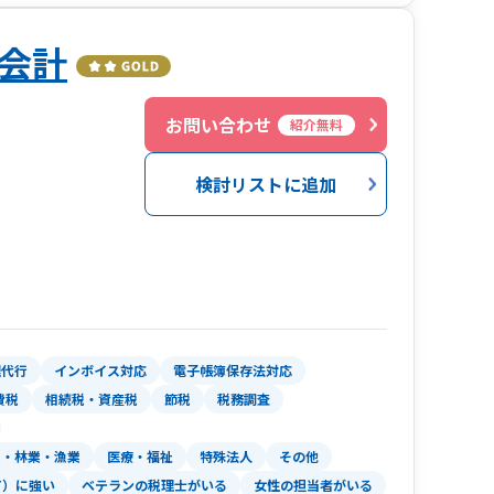
会計
３
お問い合わせ
紹介無料
検討リストに追加
理代行
インボイス対応
電子帳簿保存法対応
費税
相続税・資産税
節税
税務調査
業・林業・漁業
医療・福祉
特殊法人
その他
T）に強い
ベテランの税理士がいる
女性の担当者がいる