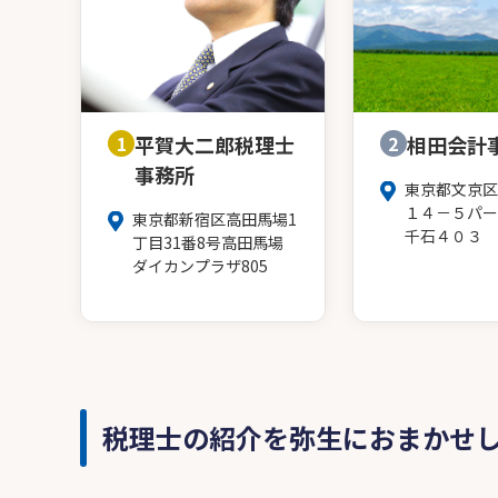
1
平賀大二郎税理士
2
相田会計
事務所
東京都文京区
１４－５パー
東京都新宿区高田馬場1
千石４０３
丁目31番8号高田馬場
ダイカンプラザ805
税理士の紹介を弥生におまかせ