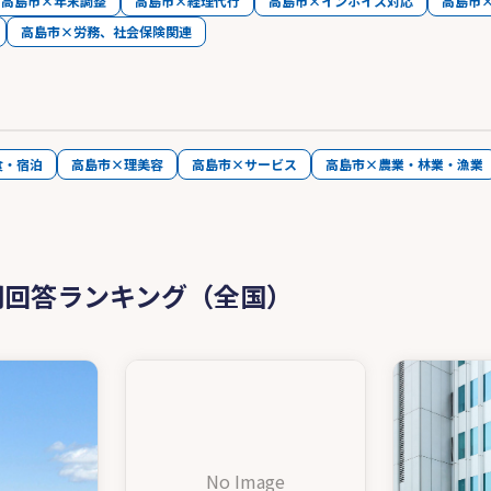
高島市×年末調整
高島市×経理代行
高島市×インボイス対応
高島市
高島市×労務、社会保険関連
食・宿泊
高島市×理美容
高島市×サービス
高島市×農業・林業・漁業
問回答ランキング（全国）
No Image