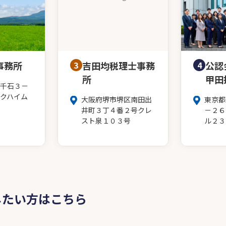
事務所
3
吉田均税理士事務
4
公認
所
甲田
千石３－
クハイム
大阪府堺市堺区南田出
東京都
井町３丁４番２号クレ
－２６
スト泉１０３号
ル２３
したい方はこちら