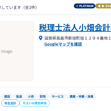
示しています（全2件）
税理士法人小畑会計
滋賀県高島市新旭町旭１２９４番地
Googleマップを確認
 Image
建設
製造
小売
卸売
サービス
農業・林業・漁業
弥生会計
やよいの青色申告