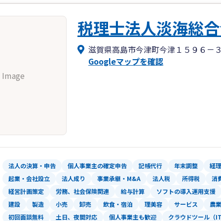
税理士法人淡海総合
滋賀県高島市今津町今津１５９６－
Googleマップを確認
 Image
法人の決算・申告
個人事業主の確定申告
記帳代行
年末調整
経
起業・会社設立
法人成り
事業承継・M&A
法人税
所得税
消
経営計画策定
労務、社会保険関連
給与計算
ソフトの導入運用支援
建設
製造
小売
卸売
飲食・宿泊
理美容
サービス
農
初回面談無料
土日、夜間対応
個人事業主も歓迎
クラウドツール（I