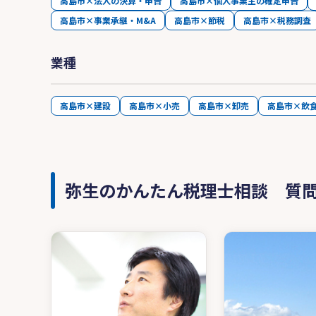
高島市×法人の決算・申告
高島市×個人事業主の確定申告
高島市×事業承継・M&A
高島市×節税
高島市×税務調査
業種
高島市×建設
高島市×小売
高島市×卸売
高島市×飲
弥生のかんたん税理士相談 質