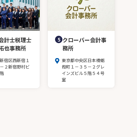
会計士税理士
5
クローバー会計事
拓也事務所
務所
新宿区西新宿１
東京都中央区日本橋蛎
－２新宿野村ビ
殻町１－３５－２グレ
階
インズビル５階５４号
室