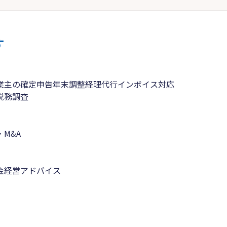
す
業主の確定申告
年末調整
経理代行
インボイス対応
税務調査
M&A
金
経営アドバイス