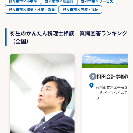
野々市市×不動産
野々市市×理美容
野々市市×サービス
野々市市×農業・林業・漁業
野々市市×医療・福祉
弥生のかんたん税理士相談 質問回答ランキング
（全国）
相田会計事務所
2
東京都文京区千石３－
－５パークハイム千石
３