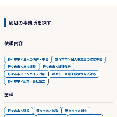
周辺の事務所を探す
依頼内容
野々市市×法人の決算・申告
野々市市×個人事業主の確定申告
野々市市×年末調整
野々市市×経理代行
野々市市×インボイス対応
野々市市×電子帳簿保存法対応
野々市市×起業・会社設立
業種
野々市市×建設
野々市市×製造
野々市市×卸売