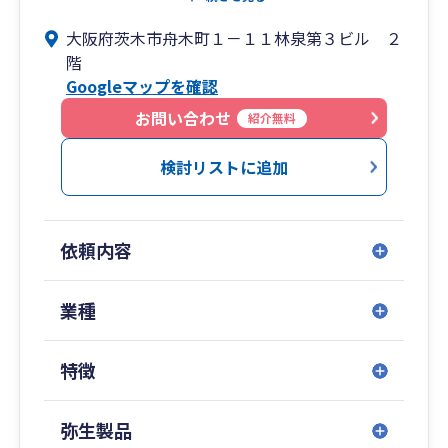
大阪府茨木市舟木町１－１１林泉第３ビル ２
法人様・個人事業主様を問わず、法人税・所得
階
税・消費税の各種税務確定申告・相談、決算指
Googleマップを確認
導、記帳代行、給与計算、年末調整、予算・収支
計画・事業計画策定・管理支援、資金調達支援、
お問い合わせ
紹介無料
創業支援、人設立支援、業務プロセス改善支援、
事業承継支援、M&A/PMI支援、各種監査サービス
検討リストに追加
など、幅広いサービスを提供します。
研修・セミナー経験も豊富です。
サービス提供エリアは、北摂地域、大阪市内、大
依頼内容
阪府内、近畿・関西を中心に軽いフットワークに
自信があります。
業種
オンライン会議システム、メール、LINEなどを活
用したリモートでのサービス提供もしています。
特徴
e-TAX、eLTAX対応もお任せください。
弥生製品