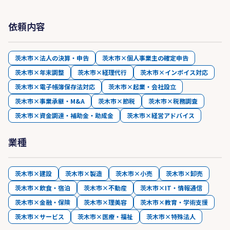
依頼内容
茨木市×法人の決算・申告
茨木市×個人事業主の確定申告
茨木市×年末調整
茨木市×経理代行
茨木市×インボイス対応
茨木市×電子帳簿保存法対応
茨木市×起業・会社設立
茨木市×事業承継・M&A
茨木市×節税
茨木市×税務調査
茨木市×資金調達・補助金・助成金
茨木市×経営アドバイス
業種
茨木市×建設
茨木市×製造
茨木市×小売
茨木市×卸売
茨木市×飲食・宿泊
茨木市×不動産
茨木市×IT・情報通信
茨木市×金融・保険
茨木市×理美容
茨木市×教育・学術支援
茨木市×サービス
茨木市×医療・福祉
茨木市×特殊法人