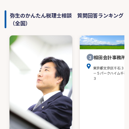
弥生のかんたん税理士相談 質問回答ランキング
（全国）
相田会計事務所
2
東京都文京区千石３－
－５パークハイム千石
３