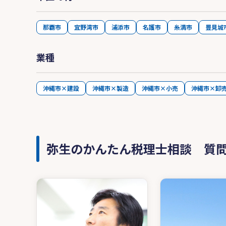
那覇市
宜野湾市
浦添市
名護市
糸満市
豊見城
業種
沖縄市×建設
沖縄市×製造
沖縄市×小売
沖縄市×卸
弥生のかんたん税理士相談 質