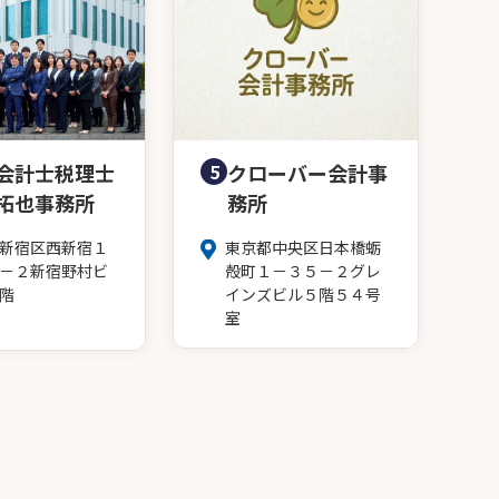
会計士税理士
5
クローバー会計事
拓也事務所
務所
新宿区西新宿１
東京都中央区日本橋蛎
－２新宿野村ビ
殻町１－３５－２グレ
階
インズビル５階５４号
室