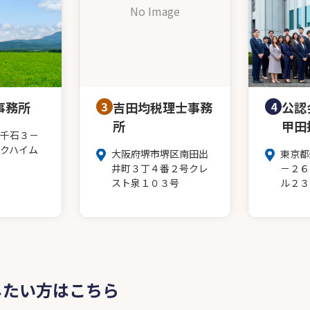
No Image
事務所
3
吉田均税理士事務
4
公認
所
甲田
千石３－
クハイム
大阪府堺市堺区南田出
東京都
井町３丁４番２号クレ
－２６
スト泉１０３号
ル２３
したい方はこちら