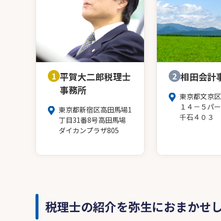
1
平賀大二郎税理士
2
相田会計
事務所
東京都文京区
１４－５パー
東京都新宿区高田馬場1
千石４０３
丁目31番8号高田馬場
ダイカンプラザ805
税理士の紹介を弥生におまかせ