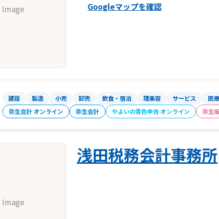
Googleマップを確認
 Image
建設
製造
小売
卸売
飲食・宿泊
理美容
サービス
医
弥生会計 オンライン
弥生会計
やよいの青色申告 オンライン
弥生
浅田税務会計事務所
 Image