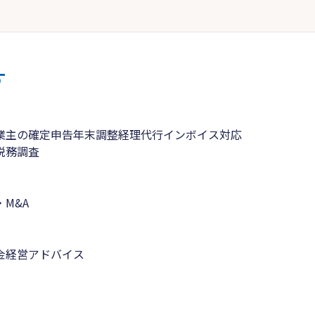
す
業主の確定申告
年末調整
経理代行
インボイス対応
税務調査
M&A
金
経営アドバイス