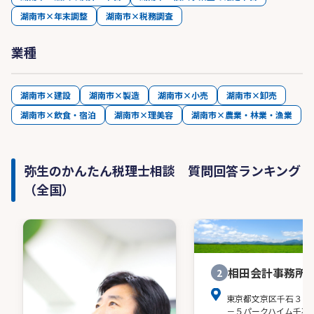
湖南市×年末調整
湖南市×税務調査
業種
湖南市×建設
湖南市×製造
湖南市×小売
湖南市×卸売
湖南市×飲食・宿泊
湖南市×理美容
湖南市×農業・林業・漁業
弥生のかんたん税理士相談 質問回答ランキング
（全国）
相田会計事務所
2
東京都文京区千石３－
－５パークハイム千石