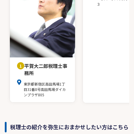
３
平賀大二郎税理士事
1
務所
東京都新宿区高田馬場1丁
目31番8号高田馬場ダイカ
ンプラザ805
税理士の紹介を弥生におまかせしたい方はこちら