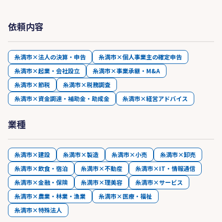
依頼内容
糸満市×法人の決算・申告
糸満市×個人事業主の確定申告
糸満市×起業・会社設立
糸満市×事業承継・M&A
糸満市×節税
糸満市×税務調査
糸満市×資金調達・補助金・助成金
糸満市×経営アドバイス
業種
糸満市×建設
糸満市×製造
糸満市×小売
糸満市×卸売
糸満市×飲食・宿泊
糸満市×不動産
糸満市×IT・情報通信
糸満市×金融・保険
糸満市×理美容
糸満市×サービス
糸満市×農業・林業・漁業
糸満市×医療・福祉
糸満市×特殊法人