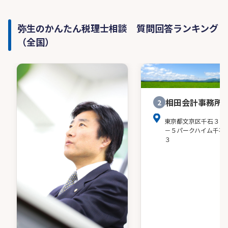
弥生のかんたん税理士相談 質問回答ランキング
（全国）
相田会計事務所
2
東京都文京区千石３－
－５パークハイム千石
３