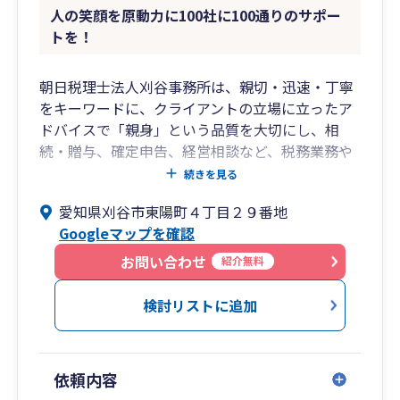
人の笑顔を原動力に100社に100通りのサポー
トを！
朝日税理士法人刈谷事務所は、親切・迅速・丁寧
をキーワードに、クライアントの立場に立ったア
ドバイスで「親身」という品質を大切にし、相
続・贈与、確定申告、経営相談など、税務業務や
コンサルティング業務を通じて税理士としてクラ
続きを見る
イアントの心に残る仕事が出来るよう心がけてお
愛知県刈谷市東陽町４丁目２９番地
ります。
Googleマップを確認
人の笑顔を原動力に100社に100通りのサポートを
お問い合わせ
紹介無料
ご提供致します。
検討リストに追加
依頼内容