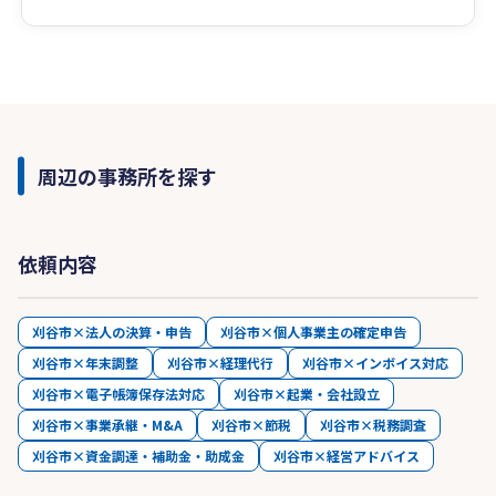
周辺の事務所を探す
依頼内容
刈谷市×法人の決算・申告
刈谷市×個人事業主の確定申告
刈谷市×年末調整
刈谷市×経理代行
刈谷市×インボイス対応
刈谷市×電子帳簿保存法対応
刈谷市×起業・会社設立
刈谷市×事業承継・M&A
刈谷市×節税
刈谷市×税務調査
刈谷市×資金調達・補助金・助成金
刈谷市×経営アドバイス