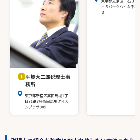
東京都文京区千石３－
－５パークハイム千石
３
平賀大二郎税理士事
1
務所
東京都新宿区高田馬場1丁
目31番8号高田馬場ダイカ
ンプラザ805