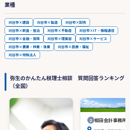
業種
刈谷市×建設
刈谷市×製造
刈谷市×卸売
刈谷市×飲食・宿泊
刈谷市×不動産
刈谷市×IT・情報通信
刈谷市×金融・保険
刈谷市×理美容
刈谷市×サービス
刈谷市×農業・林業・漁業
刈谷市×医療・福祉
刈谷市×特殊法人
弥生のかんたん税理士相談 質問回答ランキング
（全国）
相田会計事務所
2