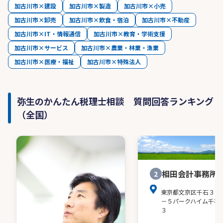
加古川市×建設
加古川市×製造
加古川市×小売
加古川市×卸売
加古川市×飲食・宿泊
加古川市×不動産
加古川市×IT・情報通信
加古川市×教育・学術支援
加古川市×サービス
加古川市×農業・林業・漁業
加古川市×医療・福祉
加古川市×特殊法人
弥生のかんたん税理士相談 質問回答ランキング
（全国）
相田会計事務所
2
東京都文京区千石３－
－５パークハイム千石
３