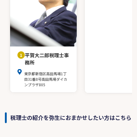
平賀大二郎税理士事
1
務所
東京都新宿区高田馬場1丁
目31番8号高田馬場ダイカ
ンプラザ805
税理士の紹介を弥生におまかせしたい方はこちら