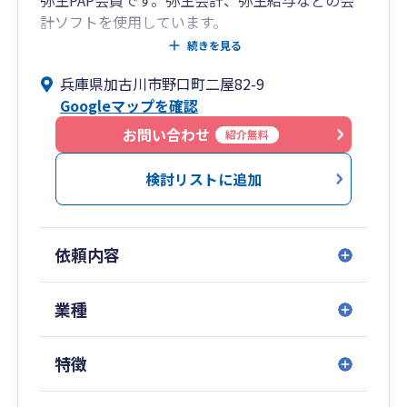
弥生PAP会員です。弥生会計、弥生給与などの会
計ソフトを使用しています。
現在の顧問先は、兵庫県内だけでなく、福岡県、
続きを見る
佐賀県に拡大しています。
兵庫県加古川市野口町二屋82-9
税理士1名で運営していますので、小回りが出来
Googleマップを確認
ることが特徴です。
お問い合わせ
紹介無料
検討リストに追加
依頼内容
業種
特徴