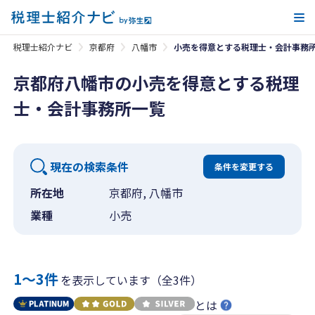
メ
税理士紹介ナビ
京都府
八幡市
小売を得意とする税理士・会計事務
京都府八幡市の小売を得意とする税理
士・会計事務所一覧
現在の検索条件
条件を変更する
所在地
京都府, 八幡市
業種
小売
1〜3件
を表示しています（全3件）
とは