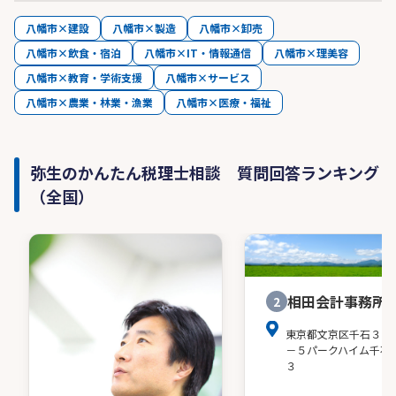
八幡市×建設
八幡市×製造
八幡市×卸売
八幡市×飲食・宿泊
八幡市×IT・情報通信
八幡市×理美容
八幡市×教育・学術支援
八幡市×サービス
八幡市×農業・林業・漁業
八幡市×医療・福祉
弥生のかんたん税理士相談 質問回答ランキング
（全国）
相田会計事務所
2
東京都文京区千石３－
－５パークハイム千石
３