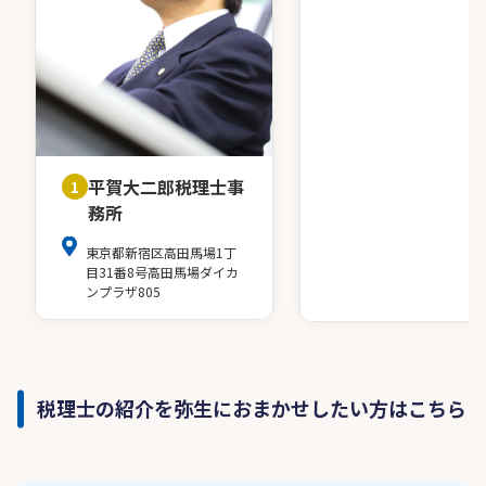
平賀大二郎税理士事
1
務所
東京都新宿区高田馬場1丁
目31番8号高田馬場ダイカ
ンプラザ805
税理士の紹介を弥生におまかせしたい方はこちら