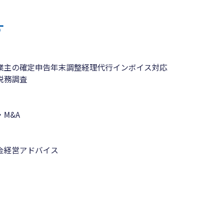
す
業主の確定申告
年末調整
経理代行
インボイス対応
税務調査
M&A
金
経営アドバイス