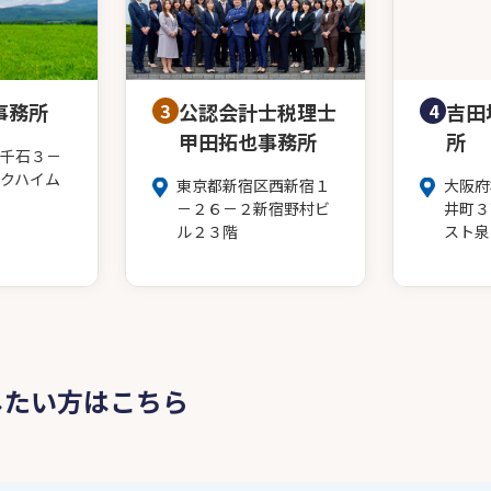
事務所
3
公認会計士税理士
4
吉田
甲田拓也事務所
所
千石３－
クハイム
東京都新宿区西新宿１
大阪府
－２６－２新宿野村ビ
井町３
ル２３階
スト泉
したい方はこちら