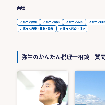
業種
八幡市×建設
八幡市×製造
八幡市×小売
八幡市×卸
八幡市×農業・林業・漁業
八幡市×医療・福祉
弥生のかんたん税理士相談 質