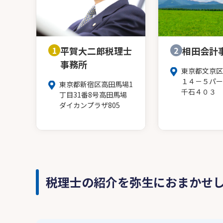
1
平賀大二郎税理士
2
相田会計
事務所
東京都文京区
１４－５パー
東京都新宿区高田馬場1
千石４０３
丁目31番8号高田馬場
ダイカンプラザ805
税理士の紹介を弥生におまかせ