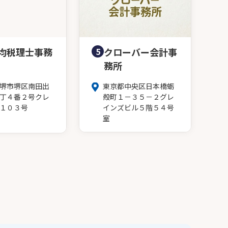
均税理士事務
5
クローバー会計事
務所
堺市堺区南田出
東京都中央区日本橋蛎
丁４番２号クレ
殻町１－３５－２グレ
１０３号
インズビル５階５４号
室