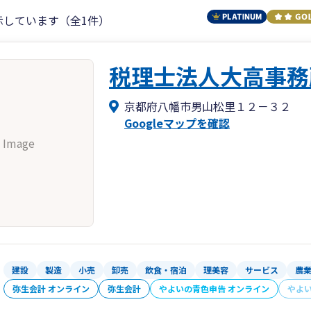
示しています（全1件）
税理士法人大高事務
京都府八幡市男山松里１２－３２
Googleマップを確認
 Image
建設
製造
小売
卸売
飲食・宿泊
理美容
サービス
農
弥生会計 オンライン
弥生会計
やよいの青色申告 オンライン
やよ