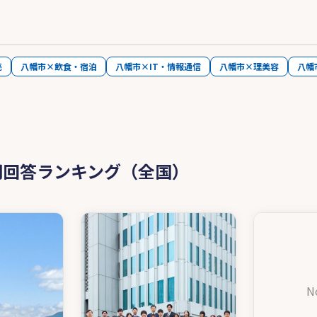
売
八幡市×飲食・宿泊
八幡市×IT・情報通信
八幡市×理美容
八幡
問回答ランキング（全国）
N