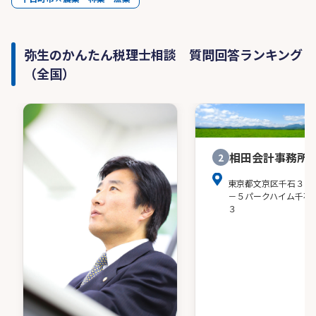
弥生のかんたん税理士相談 質問回答ランキング
（全国）
相田会計事務所
2
東京都文京区千石３－
－５パークハイム千石
３