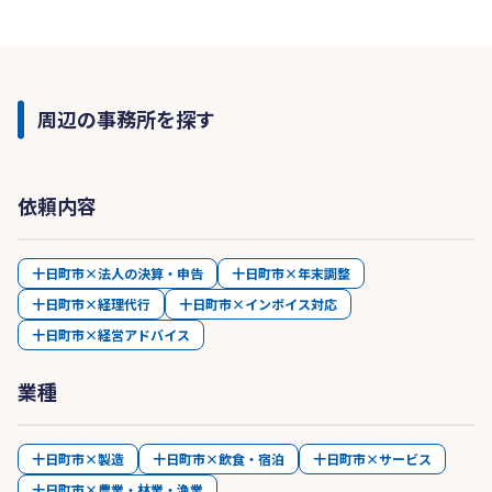
周辺の事務所を探す
依頼内容
十日町市×法人の決算・申告
十日町市×年末調整
十日町市×経理代行
十日町市×インボイス対応
十日町市×経営アドバイス
業種
十日町市×製造
十日町市×飲食・宿泊
十日町市×サービス
十日町市×農業・林業・漁業