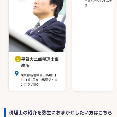
－５パークハイム千石
３
平賀大二郎税理士事
1
務所
東京都新宿区高田馬場1丁
目31番8号高田馬場ダイカ
ンプラザ805
税理士の紹介を弥生におまかせしたい方はこちら