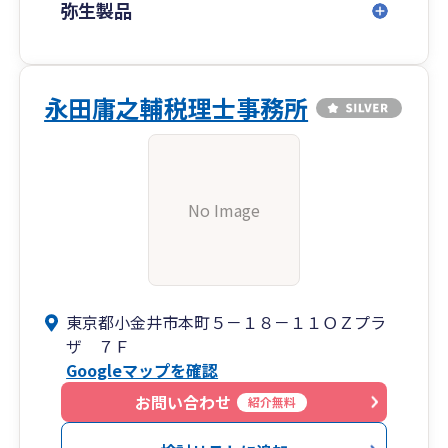
など多摩エリアを中心に、
弥生製品
都内全域・近県のお客様にも対応しております。
リモート対応も可能です。
【料金体系】
永田庸之輔税理士事務所
月額顧問料・決算料・スポット相談など、お客様
のご要望に応じた柔軟な料金設定をご用意してお
ります。初回相談は無料です。
まずはお気軽にお問い合わせください。
No Image
東京都小金井市本町５－１８－１１ＯＺプラ
ザ ７Ｆ
Googleマップを確認
お問い合わせ
紹介無料