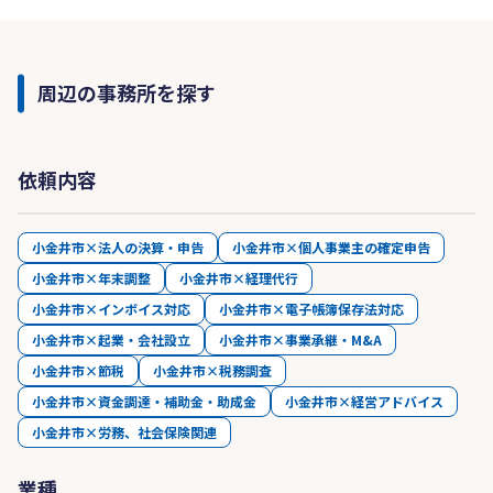
周辺の事務所を探す
依頼内容
小金井市×法人の決算・申告
小金井市×個人事業主の確定申告
小金井市×年末調整
小金井市×経理代行
小金井市×インボイス対応
小金井市×電子帳簿保存法対応
小金井市×起業・会社設立
小金井市×事業承継・M&A
小金井市×節税
小金井市×税務調査
小金井市×資金調達・補助金・助成金
小金井市×経営アドバイス
小金井市×労務、社会保険関連
業種