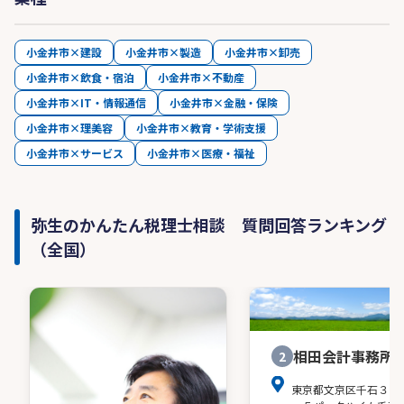
小金井市×建設
小金井市×製造
小金井市×卸売
小金井市×飲食・宿泊
小金井市×不動産
小金井市×IT・情報通信
小金井市×金融・保険
小金井市×理美容
小金井市×教育・学術支援
小金井市×サービス
小金井市×医療・福祉
弥生のかんたん税理士相談 質問回答ランキング
（全国）
相田会計事務所
2
東京都文京区千石３－