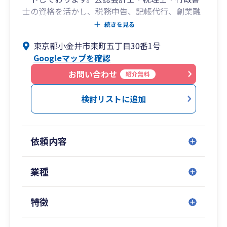
士の資格を活かし、税務申告、記帳代行、創業融
資、補助金申請、許認可申請までワンストップで
続きを見る
対応可能です。
東京都小金井市東町五丁目30番1号
Googleマップを確認
【当事務所の特徴】
■ 公認会計士ならではの財務分析で経営状況を
お問い合わせ
紹介無料
「見える化」
■ 単なる税務代行ではなく、CFOのような視点で
検討リストに追加
経営を伴走支援
■ 創業期の制度融資活用、ものづくり補助金等の
申請支援に強み
依頼内容
■ 弥生会計を活用した効率的な記帳・経理体制の
構築サポート
■ 株式価値評価、事業承継、M&Aなど専門性の高
業種
い業務にも対応
特徴
【対応エリア】
小金井市・武蔵野市・三鷹市・国分寺市・小平市