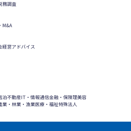
税務調査
M&A
金
経営アドバイス
宿泊
不動産
IT・情報通信
金融・保険
理美容
農業・林業・漁業
医療・福祉
特殊法人