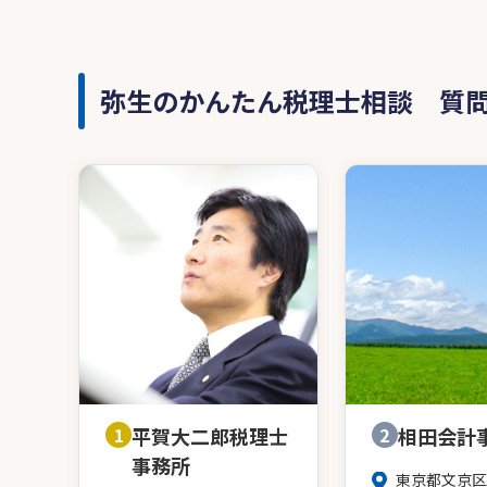
弥生のかんたん税理士相談 質
1
平賀大二郎税理士
2
相田会計
事務所
東京都文京区