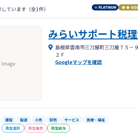
示しています（全1件）
みらいサポート税理
島根県雲南市三刀屋町三刀屋７５－
２Ｆ
Googleマップを確認
 Image
建設
製造
小売
卸売
サービス
医療・福祉
弥生会計
弥生販売
弥生給与