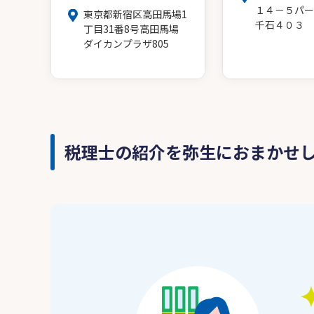
１４－５パー
東京都新宿区高田馬場1
千石４０３
丁目31番8号高田馬場
ダイカンプラザ805
税理士の紹介を弥生におまかせ