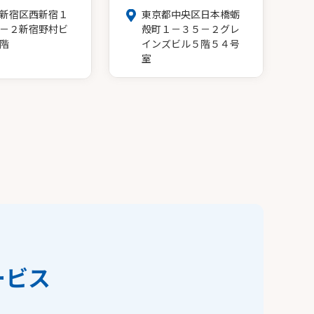
新宿区西新宿１
東京都中央区日本橋蛎
－２新宿野村ビ
殻町１－３５－２グレ
階
インズビル５階５４号
室
ービス