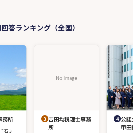
問回答ランキング（全国）
No Image
事務所
3
吉田均税理士事務
4
公認
所
甲田
千石３－