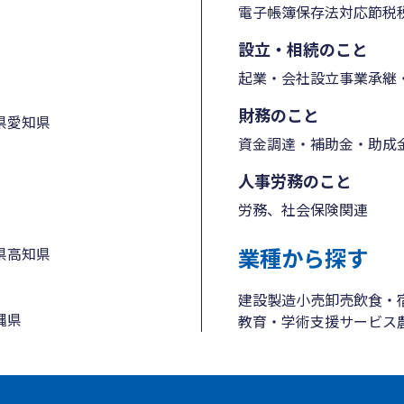
電子帳簿保存法対応
節税
設立・相続のこと
起業・会社設立
事業承継・
財務のこと
県
愛知県
資金調達・補助金・助成
人事労務のこと
労務、社会保険関連
業種から探す
県
高知県
建設
製造
小売
卸売
飲食・
縄県
教育・学術支援
サービス