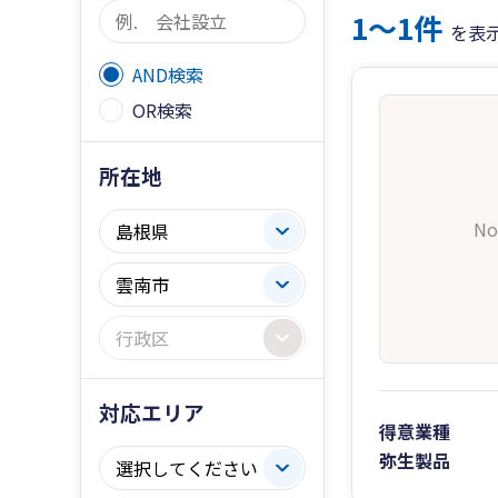
1〜1件
を表
AND検索
OR検索
所在地
No
対応エリア
得意業種
弥生製品