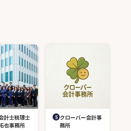
会計士税理士
5
クローバー会計事
拓也事務所
務所