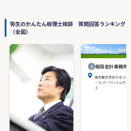
弥生のかんたん税理士相談 質問回答ランキング
（全国）
相田会計事務所
2
東京都文京区千石３－
－５パークハイム千石
３