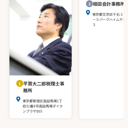
相田会計事務所
2
東京都文京区千石３－
－５パークハイム千石
３
平賀大二郎税理士事
1
務所
東京都新宿区高田馬場1丁
目31番8号高田馬場ダイカ
ンプラザ805