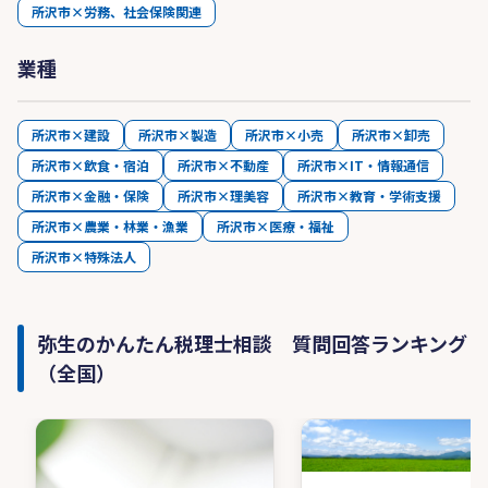
所沢市×労務、社会保険関連
業種
所沢市×建設
所沢市×製造
所沢市×小売
所沢市×卸売
所沢市×飲食・宿泊
所沢市×不動産
所沢市×IT・情報通信
所沢市×金融・保険
所沢市×理美容
所沢市×教育・学術支援
所沢市×農業・林業・漁業
所沢市×医療・福祉
所沢市×特殊法人
弥生のかんたん税理士相談 質問回答ランキング
（全国）