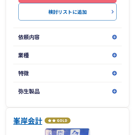
■相続事業承継、ライフプランのご相談にも対応
非上場株評価、相続対策、ファイナンシャルプラ
検討リストに追加
ンナーとしてのアドバイスもしています。
■対応業種
依頼内容
様々な業種対応可能ですが、特にスタートアップ
企業、不動産賃貸業に関するご支援が多いです。
業種
初回のご相談は無料ですので、お気軽にお問い合
わせください。
特徴
TEL：04-2000-2813
弥生製品
峯岸会計