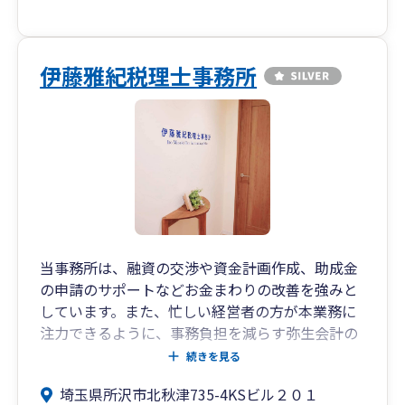
伊藤雅紀税理士事務所
当事務所は、融資の交渉や資金計画作成、助成金
の申請のサポートなどお金まわりの改善を強みと
しています。また、忙しい経営者の方が本業務に
注力できるように、事務負担を減らす弥生会計の
導入サポートやZoomやスカイプなどによる打ち
続きを見る
合わせなどもおこなっています。
埼玉県所沢市北秋津735-4KSビル２０１
ご相談は初回無料（30分～1時間程度）で行って