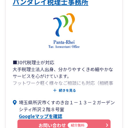
パンタレイ税理士事務所
■30代税理士が対応
大手税理士法人出身、分かりやすくきめ細やかな
サービスを心がけています。
フットワーク軽く様々なご相談にも対応（相続事
業承継、株価対策、事業融資、補助金助成金、節
続きを見る
税策など）。相談内容に応じて、各専門家のご紹
埼玉県所沢市くすのき台１－１３－２ガーデン
介も積極的にしています。
シティ所沢２階８号室
Googleマップを確認
■オンライン全国対応
お問い合わせ
紹介無料