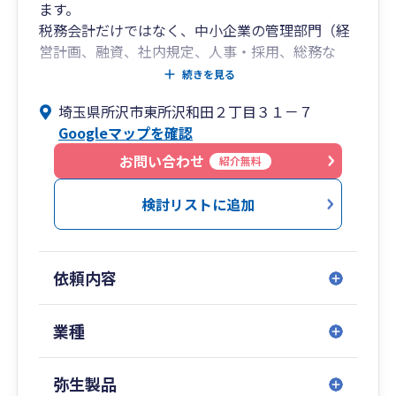
ます。
税務会計だけではなく、中小企業の管理部門（経
営計画、融資、社内規定、人事・採用、総務な
ど）全般に明るい事務所です。
続きを見る
ご家庭の相続や成年後見などのお困りごともまと
埼玉県所沢市東所沢和田２丁目３１－７
めて相談できます。
Googleマップを確認
詳しくはホームページをご参照ください。
ＨＰ：https://www.souzokutouki.tokyo/
お問い合わせ
紹介無料
電話：04-2951-3039
検討リストに追加
依頼内容
業種
弥生製品