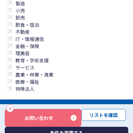
製造
小売
卸売
飲食・宿泊
不動産
IT・情報通信
金融・保険
理美容
教育・学術支援
サービス
農業・林業・漁業
医療・福祉
特殊法人
0
サイトマップ
プライバシーポリシー
免責事項
サービス利用規約
リストを確認
お問い合わせ
商標について
反社会勢力に対する基本方針
お問い合わせ
Copyright © Yayoi Co., Ltd. All rights reserved.
条件を変更する