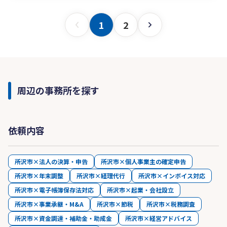
1
2
周辺の事務所を探す
依頼内容
所沢市×法人の決算・申告
所沢市×個人事業主の確定申告
所沢市×年末調整
所沢市×経理代行
所沢市×インボイス対応
所沢市×電子帳簿保存法対応
所沢市×起業・会社設立
所沢市×事業承継・M&A
所沢市×節税
所沢市×税務調査
所沢市×資金調達・補助金・助成金
所沢市×経営アドバイス