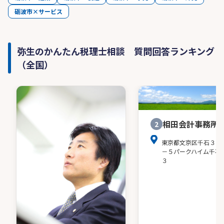
砺波市×サービス
弥生のかんたん税理士相談 質問回答ランキング
（全国）
相田会計事務所
2
東京都文京区千石３－
－５パークハイム千石
３