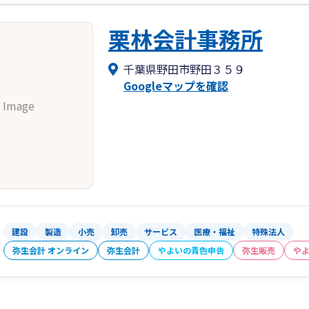
栗林会計事務所
千葉県野田市野田３５９
Googleマップを確認
 Image
建設
製造
小売
卸売
サービス
医療・福祉
特殊法人
弥生会計 オンライン
弥生会計
やよいの青色申告
弥生販売
や