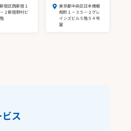
新宿区西新宿１
東京都中央区日本橋蛎
－２新宿野村ビ
殻町１－３５－２グレ
階
インズビル５階５４号
室
ービス