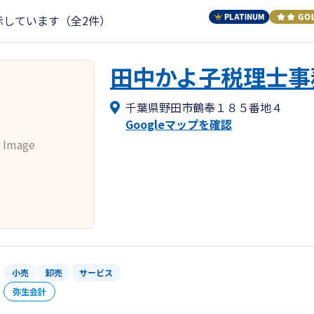
示しています（全2件）
田中かよ子税理士事
千葉県野田市鶴奉１８５番地４
Googleマップを確認
 Image
小売
卸売
サービス
弥生会計