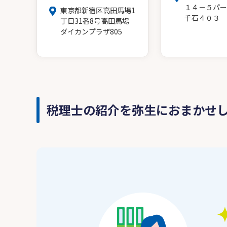
１４－５パー
東京都新宿区高田馬場1
千石４０３
丁目31番8号高田馬場
ダイカンプラザ805
税理士の紹介を弥生におまかせ