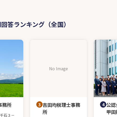
問回答ランキング（全国）
No Image
事務所
3
吉田均税理士事務
4
公認
所
甲田
千石３－