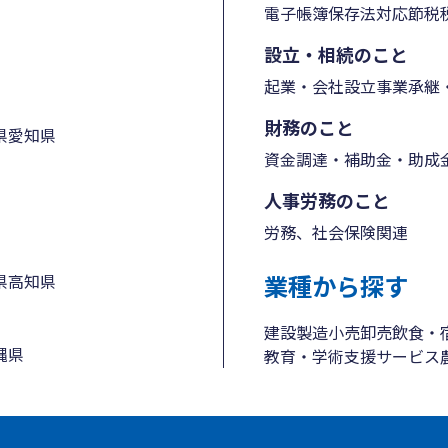
電子帳簿保存法対応
節税
設立・相続のこと
起業・会社設立
事業承継・
財務のこと
県
愛知県
資金調達・補助金・助成
人事労務のこと
労務、社会保険関連
業種から探す
県
高知県
建設
製造
小売
卸売
飲食・
縄県
教育・学術支援
サービス