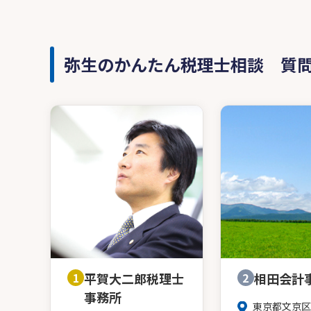
弥生のかんたん税理士相談 質
1
平賀大二郎税理士
2
相田会計
事務所
東京都文京区