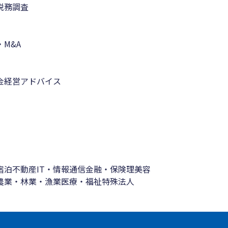
税務調査
M&A
金
経営アドバイス
宿泊
不動産
IT・情報通信
金融・保険
理美容
農業・林業・漁業
医療・福祉
特殊法人