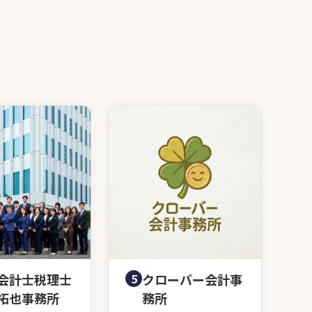
会計士税理士
5
クローバー会計事
拓也事務所
務所