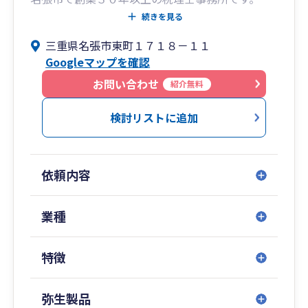
（令和５年７月に税理士法人となりました）
続きを見る
三重県名張市東町１７１８－１１
【私たちの特徴】
Googleマップを確認
① スモールビジネスに特化しています。
お問い合わせ
紹介無料
起業前～売上高３億円までの法人・個人事業主
の税務顧問を得意としています。
検討リストに追加
この規模の経営者様は孤独を感じながら会社経
営を頑張っていると思います。
私たちはそんな経営者様の良き相談相手になり
依頼内容
たいと考えています。
② お客様対応はすべて税理士が担当いたします。
業種
お客様との連絡・様々な相談まで税理士が直接
特徴
担当いたします。
お客様の担当者が急に変更するなどの心配やご
迷惑をかけることはございません。
弥生製品