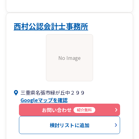
③ ベテラン税理士と若手税理士の2人体制
開業歴30年以上のベテラン税理士と20～30歳代
西村公認会計士事務所
の経営者様から
ご支持をいただいている若手税理士の２人体制
です。
No Image
【名張市にある当法人と距離を感じる方へ】
対面で会うことが距離的に難しい場合は、面談は
Zoomを使い、連絡方法は電話・メール・LINEを
使うことによりお客様とのコミュニケーションを
円滑にすることができます。
三重県名張市緑が丘中２９９
Googleマップを確認
【料金】
お問い合わせ
紹介無料
当法人は柔軟な料金プランとなっておりますの
で、お客様の経理状況やご要望にあったプランを
検討リストに追加
提示させて頂きます。