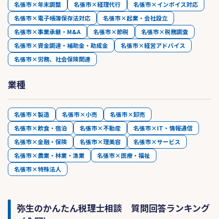
名張市×年末調整
名張市×経理代行
名張市×インボイス対応
名張市×電子帳簿保存法対応
名張市×起業・会社設立
名張市×事業承継・M&A
名張市×節税
名張市×税務調査
名張市×資金調達・補助金・助成金
名張市×経営アドバイス
名張市×労務、社会保険関連
業種
名張市×製造
名張市×小売
名張市×卸売
名張市×飲食・宿泊
名張市×不動産
名張市×IT・情報通信
名張市×金融・保険
名張市×理美容
名張市×サービス
名張市×農業・林業・漁業
名張市×医療・福祉
名張市×特殊法人
弥生のかんたん税理士相談 質問回答ランキング