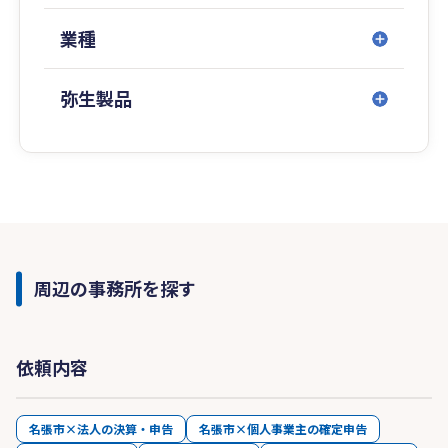
【その他】
業種
弥生会計への会計データの入力代行（記帳代行）
の依頼も受け付けております。
弥生製品
周辺の事務所を探す
依頼内容
名張市×法人の決算・申告
名張市×個人事業主の確定申告