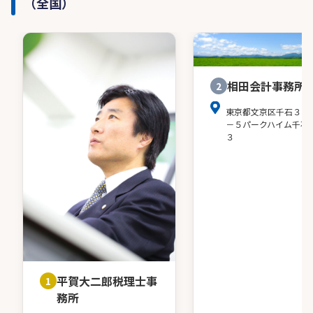
（全国）
相田会計事務所
2
東京都文京区千石３－
－５パークハイム千石
３
平賀大二郎税理士事
1
務所