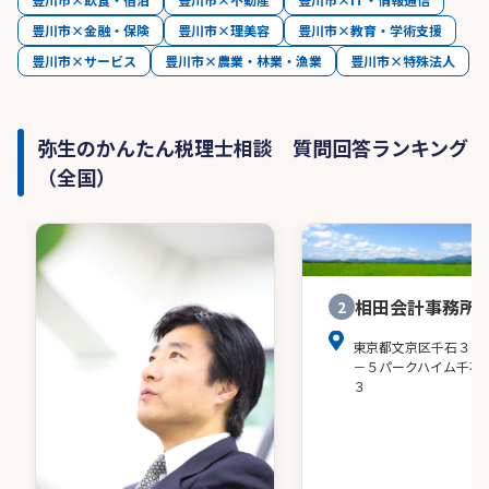
豊川市×金融・保険
豊川市×理美容
豊川市×教育・学術支援
豊川市×サービス
豊川市×農業・林業・漁業
豊川市×特殊法人
弥生のかんたん税理士相談 質問回答ランキング
（全国）
相田会計事務所
2
東京都文京区千石３－
－５パークハイム千石
３