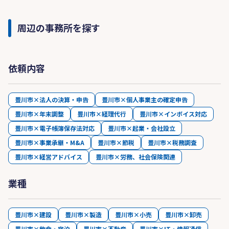
周辺の事務所を探す
依頼内容
豊川市×法人の決算・申告
豊川市×個人事業主の確定申告
豊川市×年末調整
豊川市×経理代行
豊川市×インボイス対応
豊川市×電子帳簿保存法対応
豊川市×起業・会社設立
豊川市×事業承継・M&A
豊川市×節税
豊川市×税務調査
豊川市×経営アドバイス
豊川市×労務、社会保険関連
業種
豊川市×建設
豊川市×製造
豊川市×小売
豊川市×卸売
豊川市×飲食・宿泊
豊川市×不動産
豊川市×IT・情報通信