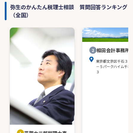
弥生のかんたん税理士相談 質問回答ランキング
（全国）
相田会計事務所
2
東京都文京区千石３－
－５パークハイム千石
３
1