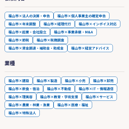
福山市×法人の決算・申告
福山市×個人事業主の確定申告
福山市×年末調整
福山市×経理代行
福山市×インボイス対応
福山市×起業・会社設立
福山市×事業承継・M&A
福山市×節税
福山市×税務調査
福山市×資金調達・補助金・助成金
福山市×経営アドバイス
業種
福山市×建設
福山市×製造
福山市×小売
福山市×卸売
福山市×飲食・宿泊
福山市×不動産
福山市×IT・情報通信
福山市×理美容
福山市×教育・学術支援
福山市×サービス
福山市×農業・林業・漁業
福山市×医療・福祉
福山市×特殊法人