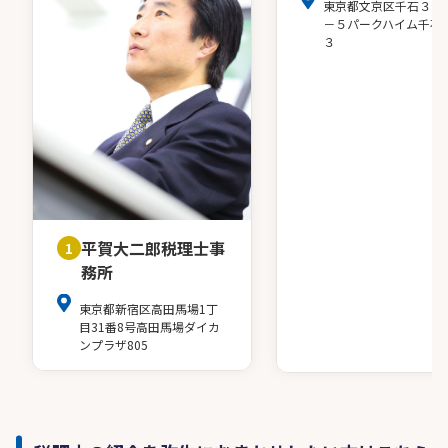
東京都文京区千石３－
－５パークハイム千石
３
平賀大二郎税理士事
1
務所
東京都新宿区高田馬場1丁
目31番8号高田馬場ダイカ
ンプラザ805