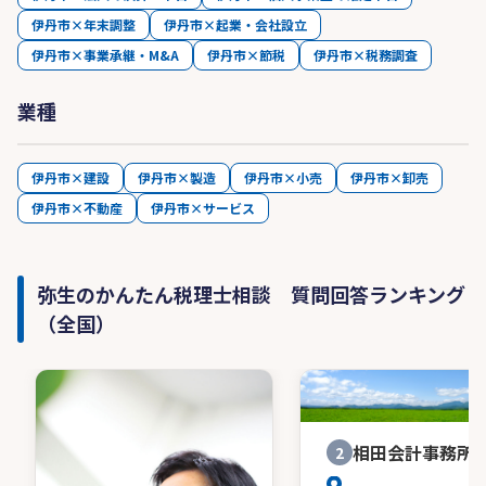
伊丹市×年末調整
伊丹市×起業・会社設立
伊丹市×事業承継・M&A
伊丹市×節税
伊丹市×税務調査
業種
伊丹市×建設
伊丹市×製造
伊丹市×小売
伊丹市×卸売
伊丹市×不動産
伊丹市×サービス
弥生のかんたん税理士相談 質問回答ランキング
（全国）
相田会計事務所
2