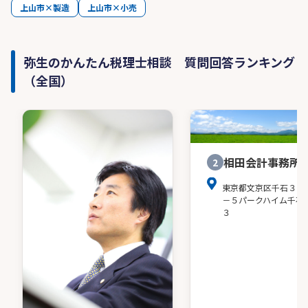
上山市×製造
上山市×小売
弥生のかんたん税理士相談 質問回答ランキング
（全国）
相田会計事務所
2
東京都文京区千石３－
－５パークハイム千石
３