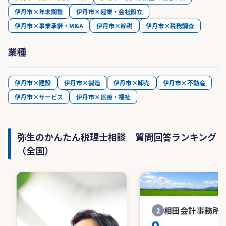
伊丹市×年末調整
伊丹市×起業・会社設立
伊丹市×事業承継・M&A
伊丹市×節税
伊丹市×税務調査
業種
伊丹市×建設
伊丹市×製造
伊丹市×卸売
伊丹市×不動産
伊丹市×サービス
伊丹市×医療・福祉
弥生のかんたん税理士相談 質問回答ランキング
（全国）
相田会計事務所
2