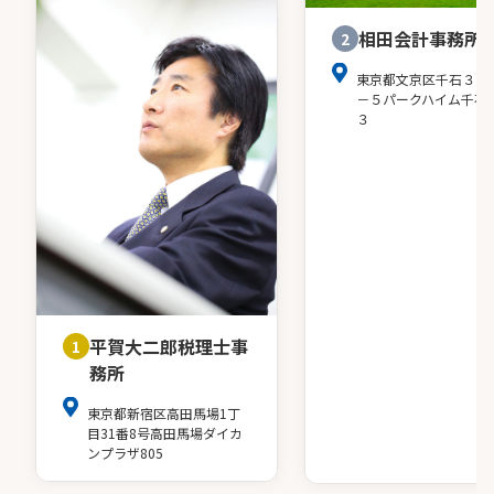
相田会計事務所
2
東京都文京区千石３－
－５パークハイム千石
３
平賀大二郎税理士事
1
務所
東京都新宿区高田馬場1丁
目31番8号高田馬場ダイカ
ンプラザ805