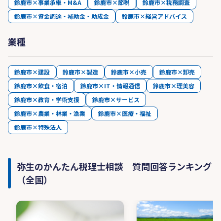
鈴鹿市×事業承継・M&A
鈴鹿市×節税
鈴鹿市×税務調査
鈴鹿市×資金調達・補助金・助成金
鈴鹿市×経営アドバイス
業種
鈴鹿市×建設
鈴鹿市×製造
鈴鹿市×小売
鈴鹿市×卸売
鈴鹿市×飲食・宿泊
鈴鹿市×IT・情報通信
鈴鹿市×理美容
鈴鹿市×教育・学術支援
鈴鹿市×サービス
鈴鹿市×農業・林業・漁業
鈴鹿市×医療・福祉
鈴鹿市×特殊法人
弥生のかんたん税理士相談 質問回答ランキング
（全国）