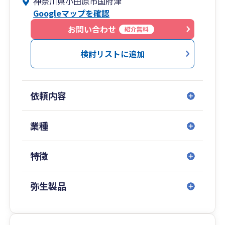
神奈川県小田原市国府津
小田原市で活動している小さな会社とフリーラン
Googleマップを確認
ス専門の税理士です。
税務相談や申告書の作成はもちろんのこと、ITを
お問い合わせ
紹介無料
活用した経理効率化にも力を入れており、顧問先
のお客様と一緒にペーパーレスで快適な経理を実
検討リストに追加
践しております。
当事務所は担当者によりサービスの質が変わるこ
依頼内容
とを避ける為、全てのお客様を実務経験10年超の
代表税理士が直接担当いたします。
ノーライセンスのスタッフや経験の浅いスタッフ
業種
がお客様の担当者になることはありませんので、
ご安心ください。
特徴
私のホームページに事務所の特徴や料金表等を詳
しく記載しておりますので、是非ご覧ください。
弥生製品