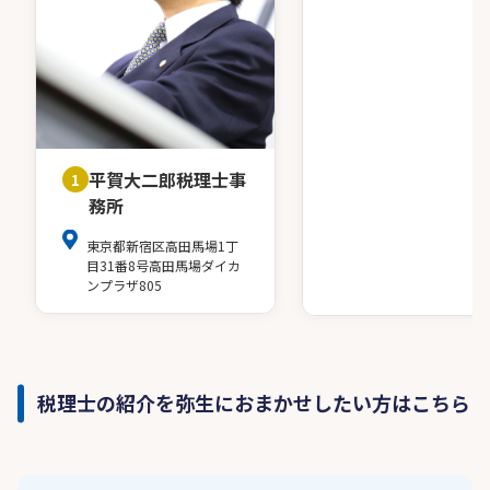
平賀大二郎税理士事
1
務所
東京都新宿区高田馬場1丁
目31番8号高田馬場ダイカ
ンプラザ805
税理士の紹介を弥生におまかせしたい方はこちら