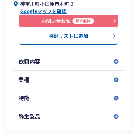
神奈川県小田原市本町 2
士法人等で経験を積んだ代表税理士が直接対応い
Googleマップを確認
たします。節税対策、融資支援、法人化のご相談
なども含め、起業直後からフェーズに応じた最適
お問い合わせ
紹介無料
な支援を行います。
検討リストに追加
◇弊事務所には監査法人で10年以上の監査経験を
持つ30代の公認会計士が所属しております。仕訳
が間違っていないか不安な方、初めての決算でど
依頼内容
うすればよいか不安な方などには、公認会計士が
直接、決算作業までの仕訳について丁寧なサポー
トを行います。
業種
会計や税務のお悩みについて誠実に対応させてい
ただきます。まずはお気軽にご相談ください。
特徴
【代表税理士経歴】
慶應義塾大学経済学部卒業後、株式会社関電工、
弥生製品
辻・本郷税理士法人、デロイト トーマツ税理士法
人、株式会社リクルートホールディングスに勤