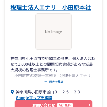
務。
税理士法人エナリ 小田原本社
No Image
神奈川県小田原市で約60年の歴史、個人法人合わ
せて1,000社以上との顧問契約実績がある地域最
大規模の税理士事務所です。
小田原市の税理士事務所「税理士法人エナリ」
では、新設法人専門の部署を設置して、起業時の
続きを見る
会計・節税・経営ノウハウを活用し、起業直後の
神奈川県小田原市城山３－２５－２３
忙しいあなたを徹底サポートいたします。
Googleマップを確認
創業融資もお任せください！当会計事務所の顧
問先様には、日本政策金融公庫、地域金融機関を
お問い合わせ
紹介無料