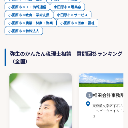
小田原市×IT・情報通信
小田原市×理美容
小田原市×教育・学術支援
小田原市×サービス
小田原市×農業・林業・漁業
小田原市×医療・福祉
小田原市×特殊法人
弥生のかんたん税理士相談 質問回答ランキング
（全国）
相田会計事務所
2
東京都文京区千石３－
－５パークハイム千石
３