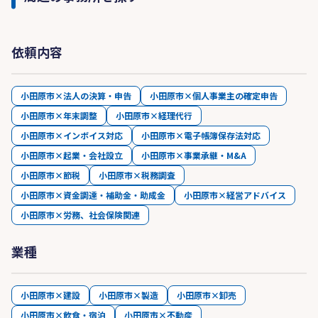
依頼内容
小田原市×法人の決算・申告
小田原市×個人事業主の確定申告
小田原市×年末調整
小田原市×経理代行
小田原市×インボイス対応
小田原市×電子帳簿保存法対応
小田原市×起業・会社設立
小田原市×事業承継・M&A
小田原市×節税
小田原市×税務調査
小田原市×資金調達・補助金・助成金
小田原市×経営アドバイス
小田原市×労務、社会保険関連
業種
小田原市×建設
小田原市×製造
小田原市×卸売
小田原市×飲食・宿泊
小田原市×不動産