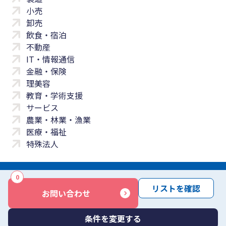
小売
卸売
飲食・宿泊
不動産
IT・情報通信
金融・保険
理美容
教育・学術支援
サービス
農業・林業・漁業
医療・福祉
特殊法人
0
サイトマップ
プライバシーポリシー
免責事項
サービス利用規約
リストを確認
お問い合わせ
商標について
反社会勢力に対する基本方針
お問い合わせ
Copyright © Yayoi Co., Ltd. All rights reserved.
条件を変更する