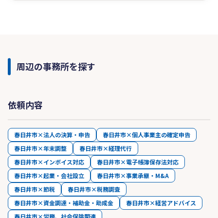
周辺の事務所を探す
依頼内容
春日井市×法人の決算・申告
春日井市×個人事業主の確定申告
春日井市×年末調整
春日井市×経理代行
春日井市×インボイス対応
春日井市×電子帳簿保存法対応
春日井市×起業・会社設立
春日井市×事業承継・M&A
春日井市×節税
春日井市×税務調査
春日井市×資金調達・補助金・助成金
春日井市×経営アドバイス
春日井市×労務、社会保険関連