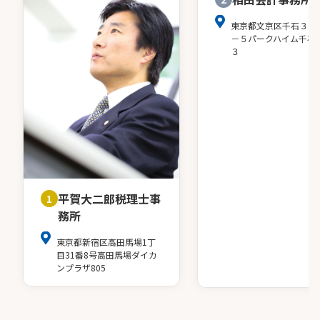
東京都文京区千石３－
－５パークハイム千石
３
平賀大二郎税理士事
1
務所
東京都新宿区高田馬場1丁
目31番8号高田馬場ダイカ
ンプラザ805