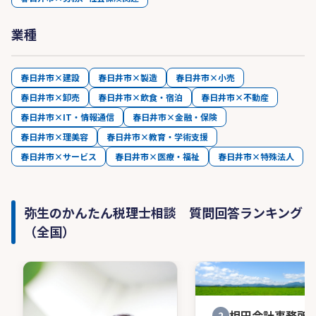
業種
春日井市×建設
春日井市×製造
春日井市×小売
春日井市×卸売
春日井市×飲食・宿泊
春日井市×不動産
春日井市×IT・情報通信
春日井市×金融・保険
春日井市×理美容
春日井市×教育・学術支援
春日井市×サービス
春日井市×医療・福祉
春日井市×特殊法人
弥生のかんたん税理士相談 質問回答ランキング
（全国）
相田会計事務所
2