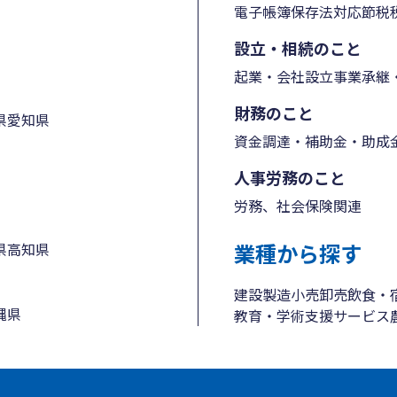
電子帳簿保存法対応
節税
設立・相続のこと
起業・会社設立
事業承継・
財務のこと
県
愛知県
資金調達・補助金・助成
人事労務のこと
労務、社会保険関連
業種から探す
県
高知県
建設
製造
小売
卸売
飲食・
縄県
教育・学術支援
サービス