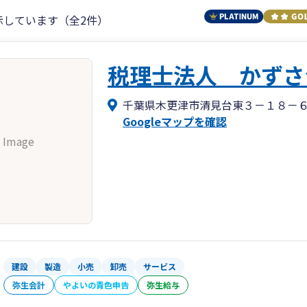
示しています（全2件）
税理士法人 かずさ
千葉県木更津市清見台東３－１８－
Googleマップを確認
 Image
建設
製造
小売
卸売
サービス
弥生会計
やよいの青色申告
弥生給与