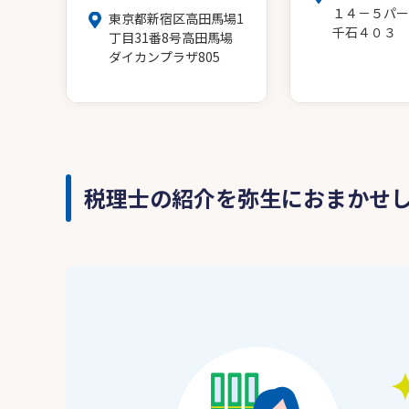
１４－５パー
東京都新宿区高田馬場1
千石４０３
丁目31番8号高田馬場
ダイカンプラザ805
税理士の紹介を弥生におまかせ