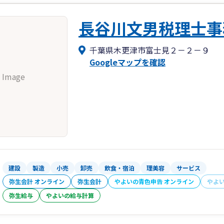
長谷川文男税理士事
千葉県木更津市富士見２－２－９
Googleマップを確認
 Image
建設
製造
小売
卸売
飲食・宿泊
理美容
サービス
弥生会計 オンライン
弥生会計
やよいの青色申告 オンライン
やよ
弥生給与
やよいの給与計算