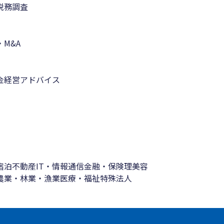
税務調査
M&A
金
経営アドバイス
宿泊
不動産
IT・情報通信
金融・保険
理美容
農業・林業・漁業
医療・福祉
特殊法人