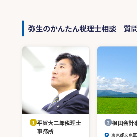
弥生のかんたん税理士相談 質
1
平賀大二郎税理士
2
相田会計
事務所
東京都文京区