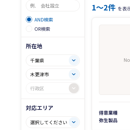
1〜2件
を表
AND検索
OR検索
所在地
No
対応エリア
得意業種
弥生製品