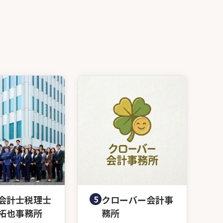
会計士税理士
5
クローバー会計事
拓也事務所
務所