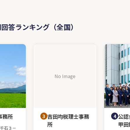
問回答ランキング（全国）
No Image
事務所
3
吉田均税理士事務
4
公認
所
甲田
千石３－