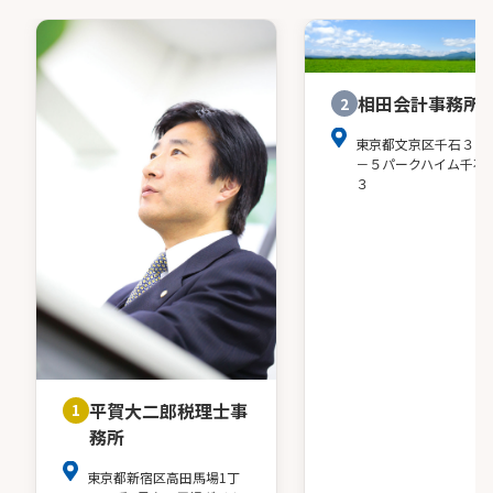
相田会計事務所
2
東京都文京区千石３－
－５パークハイム千石
３
平賀大二郎税理士事
1
務所
東京都新宿区高田馬場1丁