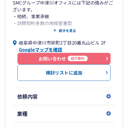
SMCグループ中津川オフィスには下記の強みがご
ざいます。
・相続、事業承継
・訪問契約多数の地域密着型
・医療系の設立から事業承継まで
続きを見る
岐阜県中津川市栄町2丁目20番丸山ビル 2F
中津川オフィスには相続に特化した税理士が在籍
Googleマップを確認
しており、相続・事業承継関連業務の取り扱いは
岐阜県東濃地域でトップクラス（相談件数1000件
お問い合わせ
紹介無料
以上、相続税申告300件以上、組織再編20件以
上）です。
検討リストに追加
中津川事務所では2007年の開設から岐阜県東濃エ
リアでの月次決算による正確な業績把握とアドバ
イス、節税や対金融機関目線での決算対策・経営
依頼内容
相談・中長期及び単年度経営計画・モニタリング
業務と徐々に取扱業務を増やしております。
業種