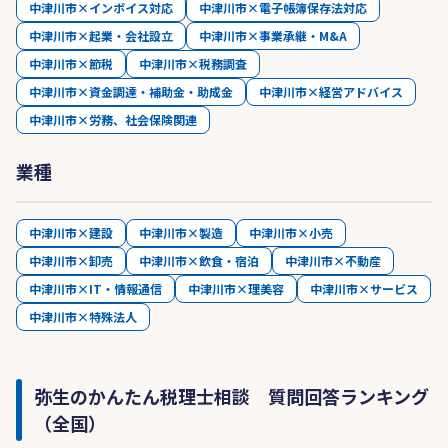
中津川市×インボイス対応
中津川市×電子帳簿保存法対応
中津川市×起業・会社設立
中津川市×事業承継・M&A
中津川市×節税
中津川市×税務調査
中津川市×資金調達・補助金・助成金
中津川市×経営アドバイス
中津川市×労務、社会保険関連
業種
中津川市×建設
中津川市×製造
中津川市×小売
中津川市×卸売
中津川市×飲食・宿泊
中津川市×不動産
中津川市×IT・情報通信
中津川市×理美容
中津川市×サービス
中津川市×特殊法人
弥生のかんたん税理士相談 質問回答ランキング
（全国）