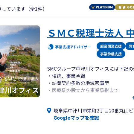
示しています（全1件）
ＳＭＣ税理士法人 
SMCグループ中津川オフィスには下記
・相続、事業承継
・訪問契約多数の地域密着型
・医療系の設立から事業承継まで
中津川オフィスには相続に特化した税理
岐阜県中津川市栄町2丁目20番丸山ビル
り扱いは岐阜県東濃地域でトップクラス（
Googleマップを確認
組織再編20件以上）です。
中津川事務所では2007年の開設から
握とアドバイス、節税や対金融機関目線