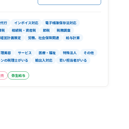
務を増やしております。
理代行
インボイス対応
電子帳簿保存法対応
費税
相続税・資産税
節税
税務調査
経営計画策定
労務、社会保険関連
給与計算
理美容
サービス
医療・福祉
特殊法人
その他
ランの税理士がいる
輸出入対応
若い担当者がいる
販売
弥生給与