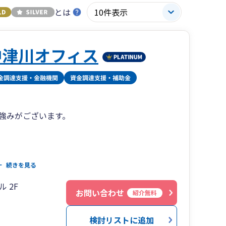
とは
中津川オフィス
の強みがございます。
続きを見る
士が在籍しており、相続・事業承継関連業務の取
 2F
相談件数1000件以上、相続税申告300件以上、
お問い合わせ
紹介無料
岐阜県東濃エリアでの月次決算による正確な業績把
検討リストに追加
での決算対策・経営相談・中長期及び単年度経営