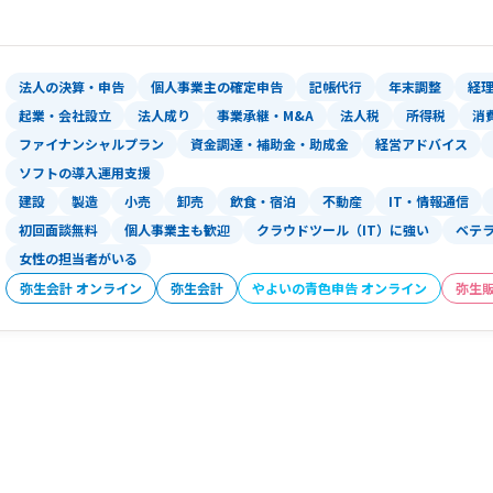
計画・モニタリング業務と徐々に取扱業
法人の決算・申告
個人事業主の確定申告
記帳代行
年末調整
経
起業・会社設立
法人成り
事業承継・M&A
法人税
所得税
消
ファイナンシャルプラン
資金調達・補助金・助成金
経営アドバイス
ソフトの導入運用支援
建設
製造
小売
卸売
飲食・宿泊
不動産
IT・情報通信
初回面談無料
個人事業主も歓迎
クラウドツール（IT）に強い
ベテ
女性の担当者がいる
弥生会計 オンライン
弥生会計
やよいの青色申告 オンライン
弥生