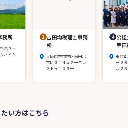
事務所
3
吉田均税理士事務
4
公認
所
甲田
千石３－
クハイム
大阪府堺市堺区南田出
東京都
井町３丁４番２号クレ
－２６
スト泉１０３号
ル２３
したい方はこちら