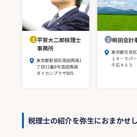
1
平賀大二郎税理士
2
相田会計
事務所
東京都文京区
１４－５パー
東京都新宿区高田馬場1
千石４０３
丁目31番8号高田馬場
ダイカンプラザ805
税理士の紹介を弥生におまかせ