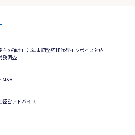
す
業主の確定申告
年末調整
経理代行
インボイス対応
税務調査
M&A
金
経営アドバイス