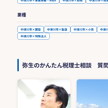
中津川市×事業承継・M&A
中津川市×節税
中津川市×税
業種
中津川市×建設
中津川市×製造
中津川市×小売
中津
中津川市×特殊法人
弥生のかんたん税理士相談 質