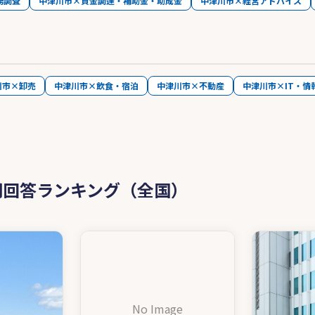
務調査
中津川市×資金調達・補助金・助成金
中津川市×経営アドバイス
川市×卸売
中津川市×飲食・宿泊
中津川市×不動産
中津川市×IT・情
問回答ランキング（全国）
No Image