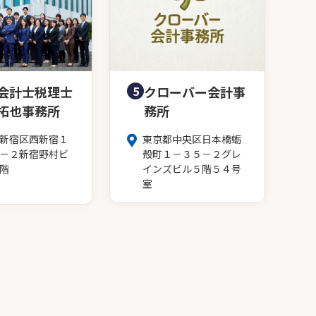
会計士税理士
5
クローバー会計事
拓也事務所
務所
新宿区西新宿１
東京都中央区日本橋蛎
－２新宿野村ビ
殻町１－３５－２グレ
階
インズビル５階５４号
室