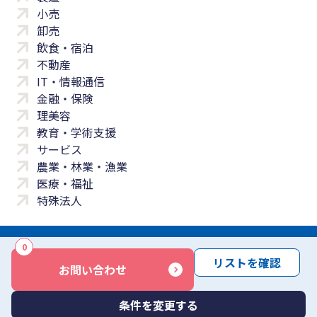
小売
卸売
飲食・宿泊
不動産
IT・情報通信
金融・保険
理美容
教育・学術支援
サービス
農業・林業・漁業
医療・福祉
特殊法人
0
サイトマップ
プライバシーポリシー
免責事項
サービス利用規約
リストを確認
お問い合わせ
商標について
反社会勢力に対する基本方針
お問い合わせ
Copyright © Yayoi Co., Ltd. All rights reserved.
条件を変更する