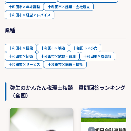
十和田市×年末調整
十和田市×起業・会社設立
十和田市×経営アドバイス
業種
十和田市×建設
十和田市×製造
十和田市×小売
十和田市×卸売
十和田市×飲食・宿泊
十和田市×理美容
十和田市×サービス
十和田市×医療・福祉
弥生のかんたん税理士相談 質問回答ランキング
（全国）
相田会計事務所
2