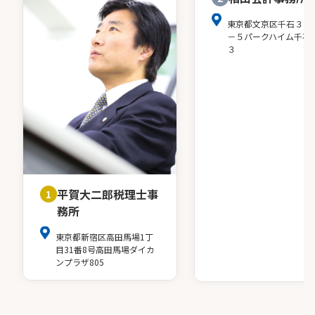
東京都文京区千石３－
－５パークハイム千石
３
平賀大二郎税理士事
1
務所
東京都新宿区高田馬場1丁
目31番8号高田馬場ダイカ
ンプラザ805