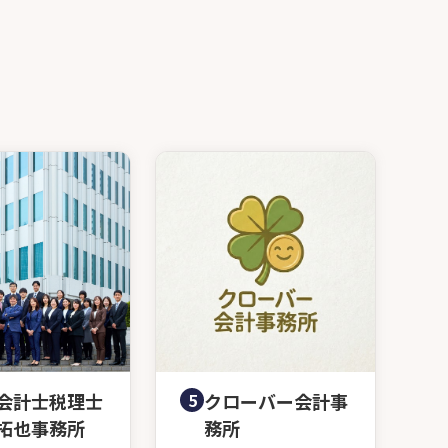
会計士税理士
5
クローバー会計事
拓也事務所
務所