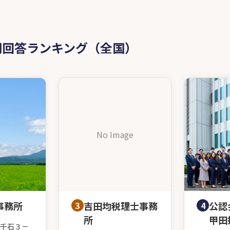
問回答ランキング（全国）
No Image
事務所
3
吉田均税理士事務
4
公認
所
甲田
千石３－