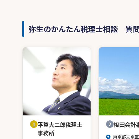
弥生のかんたん税理士相談 質
1
平賀大二郎税理士
2
相田会計
事務所
東京都文京区