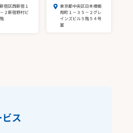
新宿区西新宿１
東京都中央区日本橋蛎
－２新宿野村ビ
殻町１－３５－２グレ
階
インズビル５階５４号
室
ービス