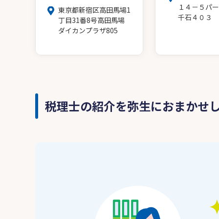
１４－５パー
東京都新宿区高田馬場1
千石４０３
丁目31番8号高田馬場
ダイカンプラザ805
税理士の紹介を弥生におまかせ