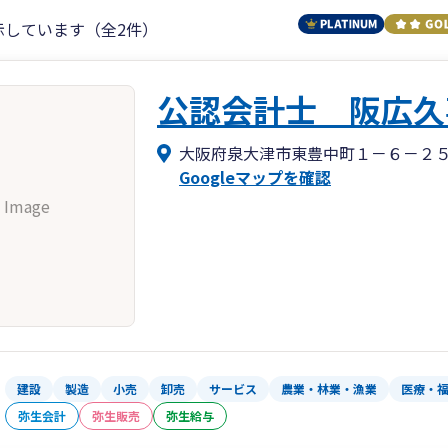
示しています（全2件）
公認会計士 阪広久
大阪府泉大津市東豊中町１－６－２
Googleマップを確認
 Image
建設
製造
小売
卸売
サービス
農業・林業・漁業
医療・
弥生会計
弥生販売
弥生給与