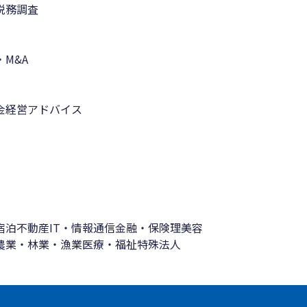
税務調査
M&A
金
経営アドバイス
宿泊
不動産
IT・情報通信
金融・保険
理美容
農業・林業・漁業
医療・福祉
特殊法人