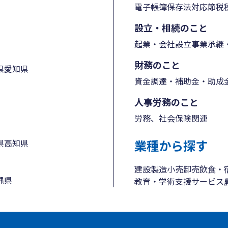
電子帳簿保存法対応
節税
設立・相続のこと
起業・会社設立
事業承継・
財務のこと
県
愛知県
資金調達・補助金・助成
人事労務のこと
労務、社会保険関連
業種から探す
県
高知県
建設
製造
小売
卸売
飲食・
縄県
教育・学術支援
サービス