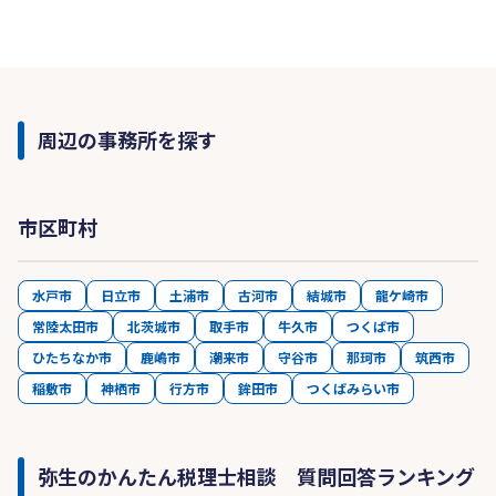
周辺の事務所を探す
市区町村
水戸市
日立市
土浦市
古河市
結城市
龍ケ崎市
常陸太田市
北茨城市
取手市
牛久市
つくば市
ひたちなか市
鹿嶋市
潮来市
守谷市
那珂市
筑西市
稲敷市
神栖市
行方市
鉾田市
つくばみらい市
弥生のかんたん税理士相談 質問回答ランキング