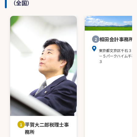
（全国）
相田会計事務所
2
東京都文京区千石３－
－５パークハイム千石
３
平賀大二郎税理士事
1
務所