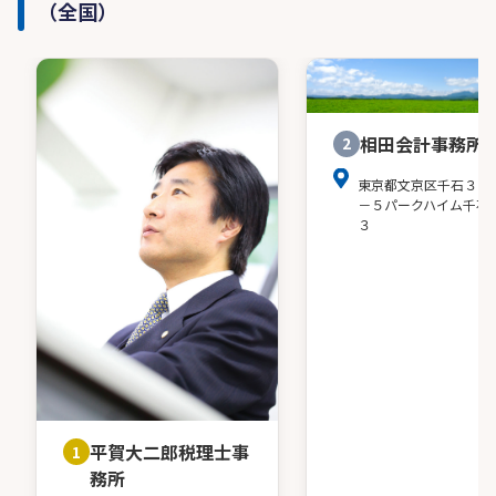
（全国）
相田会計事務所
2
東京都文京区千石３－
－５パークハイム千石
３
平賀大二郎税理士事
1
務所