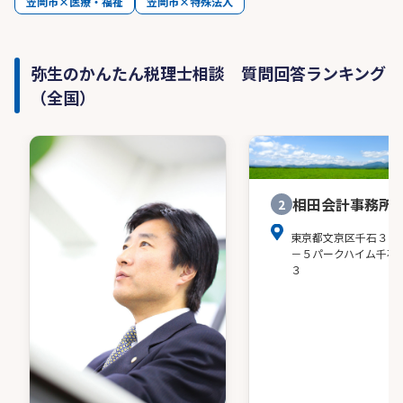
笠岡市×医療・福祉
笠岡市×特殊法人
弥生のかんたん税理士相談 質問回答ランキング
（全国）
相田会計事務所
2
東京都文京区千石３－
－５パークハイム千石
３