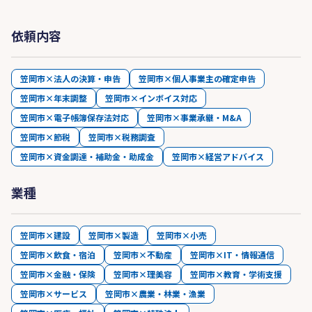
依頼内容
笠岡市×法人の決算・申告
笠岡市×個人事業主の確定申告
笠岡市×年末調整
笠岡市×インボイス対応
笠岡市×電子帳簿保存法対応
笠岡市×事業承継・M&A
笠岡市×節税
笠岡市×税務調査
笠岡市×資金調達・補助金・助成金
笠岡市×経営アドバイス
業種
笠岡市×建設
笠岡市×製造
笠岡市×小売
笠岡市×飲食・宿泊
笠岡市×不動産
笠岡市×IT・情報通信
笠岡市×金融・保険
笠岡市×理美容
笠岡市×教育・学術支援
笠岡市×サービス
笠岡市×農業・林業・漁業